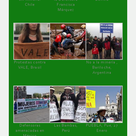
Chile
Francisca
Márquez
Protestas contra
No a la minería ,
VALE, Brasil
Bariloche,
Argentina
Defensoras
Las Bambas,
PUEBLA, Pue, 27
amenazadas en
Perú
Enero
México