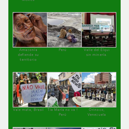
Amazonía
Perú
Valle del Elqui
defiende su
sin minería.
territorio
Vale mata, Brasil
Tía María no va !
Orinoco,
Perú
Venezuela