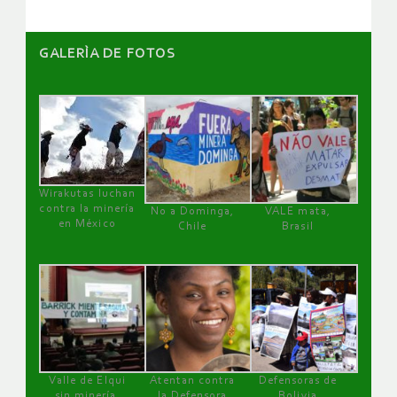
GALERÌA DE FOTOS
Wirakutas luchan
contra la minería
No a Dominga,
VALE mata,
en México
Chile
Brasil
Valle de Elqui
Atentan contra
Defensoras de
sin minería.
la Defensora
Bolivia