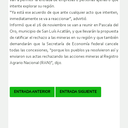
van a permitir la entrada de empresas o personas ajenas o que
intente explorar su región.
“Ya está ese acuerdo de que ante cualquier acto que intenten,
inmediatamente se va a reaccionar”, advirtió.
Informó que el 26 de noviembre se van a reunir en Pascala del
Oro, municipio de San Luís Acatlán, y que llevarán la propuesta
de ratificar el rechazo a las mineras en su región y que también
demandarán que la Secretaría de Economía federal cancele
todas las concesiones, “porque los pueblos ya resolvieron así y
enviaron sus actas rechazando las acciones mineras al Registro
Agrario Nacional (RAN)”, dijo.
Navegador
ENTRADA ANTERIOR
ENTRADA SIGUIENTE
de
artículos