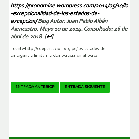
https://prohomine.wordpress.com/2014/05/10/la
-excepcionalidad-de-los-estados-de-
excepcion/
Blog Autor: Juan Pablo Albán
Alencastro. Mayo 10 de 2014. Consultado: 26 de
abril de 2018. [
↩
]
Fuente:http://cooperaccion.org.pe/los-estados-de-
emergencia-limitan-la-democracia-en-el-peru/
Navegador
ENTRADA ANTERIOR
ENTRADA SIGUIENTE
de
artículos