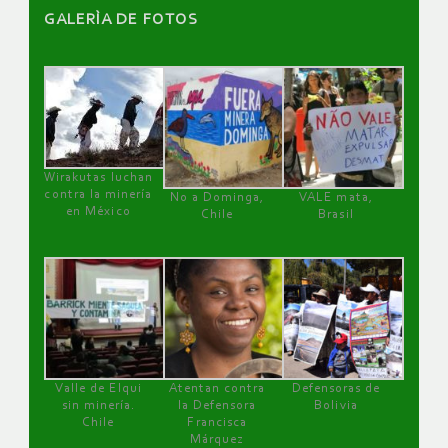
GALERÌA DE FOTOS
Wirakutas luchan
contra la minería
No a Dominga,
VALE mata,
en México
Chile
Brasil
Valle de Elqui
Atentan contra
Defensoras de
sin minería.
la Defensora
Bolivia
Chile
Francisca
Márquez