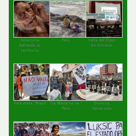
Amazonía
Perú
Valle del Elqui
defiende su
sin minería.
territorio
Vale mata, Brasil
Tía María no va !
Orinoco,
Perú
Venezuela