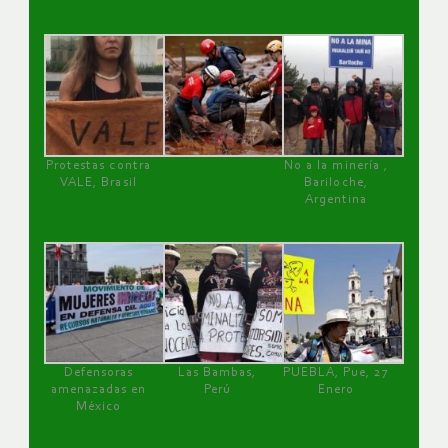
Protestas contra
No a la minería ,
VALE, Brasil
Bariloche,
Argentina
Defensoras
Las Bambas,
PUEBLA, Pue, 27
amenazadas en
Perú
Enero
México