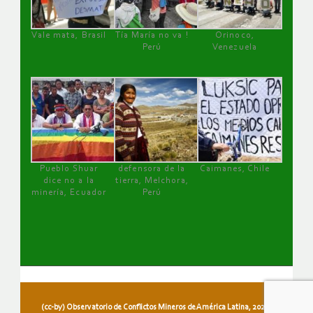
Vale mata, Brasil
Tía María no va !
Orinoco,
Perú
Venezuela
Pueblo Shuar
defensora de la
Caimanes, Chile
dice no a la
tierra, Melchora,
minería, Ecuador
Perú
(cc-by) Observatorio de Conflictos Mineros de América Latina, 2026