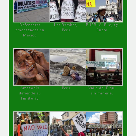
Defensoras
Las Bambas,
PUEBLA, Pue, 27
amenazadas en
Perú
Enero
México
Amazonía
Perú
Valle del Elqui
defiende su
sin minería.
territorio