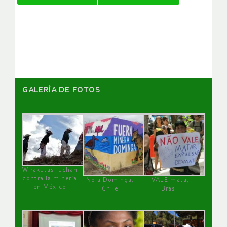
de
artículos
GALERÌA DE FOTOS
Wirakutas luchan
contra la minería
No a Dominga,
VALE mata,
en México
Chile
Brasil