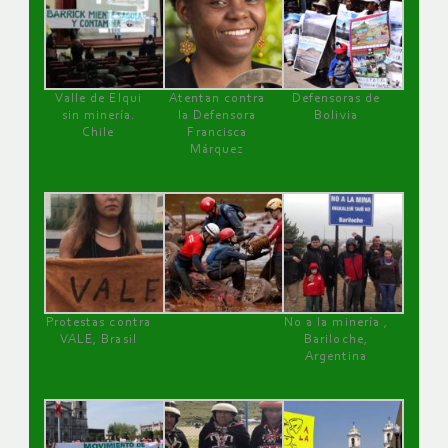
Valle de Elqui
Atentan contra
Defensoras de
sin minería.
la Defensora
Bolivia
Chile
Francisca
Márquez
Protestas contra
No a la minería ,
VALE, Brasil
Bariloche,
Argentina