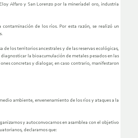
oy Alfaro y San Lorenzo por la mineríadel oro, industria
contaminación de los ríos. Por esta razón, se realizó un
s.
de los territorios ancestrales y de las reservas ecológicas,
 diagnosticar la bioacumulación de metales pesados en las
ones concretas y dialogar, en caso contrario, manifestaron
 medio ambiente, envenenamiento de los ríos y ataques a la
organizarnos y autoconvocarnos en asamblea con el objetivo
ecuatorianos, declaramos que: