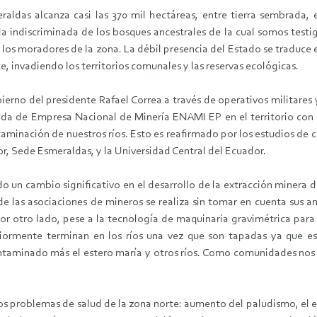
eraldas alcanza casi las 370 mil hectáreas, entre tierra sembrada
la indiscriminada de los bosques ancestrales de la cual somos testi
 los moradores de la zona. La débil presencia del Estado se traduce
 invadiendo los territorios comunales y las reservas ecológicas.
obierno del presidente Rafael Correa a través de operativos militares
rada de Empresa Nacional de Minería ENAMI EP en el territorio con e
ntaminación de nuestros ríos. Esto es reafirmado por los estudios de 
or, Sede Esmeraldas, y la Universidad Central del Ecuador.
o un cambio significativo en el desarrollo de la extracción minera d
 de las asociaciones de mineros se realiza sin tomar en cuenta sus a
Por otro lado, pese a la tecnología de maquinaria gravimétrica para
riormente terminan en los ríos una vez que son tapadas ya que e
contaminado más el estero maría y otros ríos. Como comunidades no
os problemas de salud de la zona norte: aumento del paludismo, el e