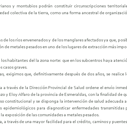
rianos y montubios podrán constituir circunscripciones territorial
ad colectiva de la tierra, como una forma ancestral de organización
s de los ríos envenenados y de los manglares afectados ya que, pos
ión de metales pesados en uno de los lugares de extracción más impo
los habitantes del la zona norte: que en los subcentros haya atenci
os casos graves.
as, exigimos que, definitivamente después de dos años, se realice l
ca a través de la Dirección Provincial de Salud ordene el envío inme
 y Eloy Alfaro de la provincia de Esmeraldas, con la finalidad de qu
 constitucional y se disponga la intervención de salud adecuada 
os epidemiológicos para diagnosticar enfermedades transmitidas p
 la exposición de las comunidades a metales pesados.
a, a través de una mayor facilidad para el crédito, caminos y puentes