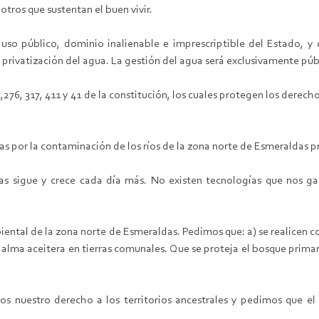
 otros que sustentan el buen vivir.
 uso público, dominio inalienable e imprescriptible del Estado, y 
privatización del agua. La gestión del agua será exclusivamente púb
75,276, 317, 411 y 41 de la constitución, los cuales protegen los derec
s por la contaminación de los ríos de la zona norte de Esmeraldas p
s sigue y crece cada día más. No existen tecnologías que nos ga
iental de la zona norte de Esmeraldas. Pedimos que: a) se realicen 
 palma aceitera en tierras comunales. Que se proteja el bosque primar
s nuestro derecho a los territorios ancestrales y pedimos que el 