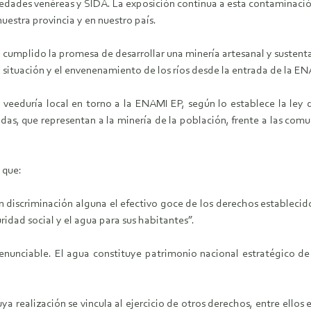
edades venéreas y SIDA. La exposición continua a esta contaminación
uestra provincia y en nuestro país.
cumplido la promesa de desarrollar una minería artesanal y sustentab
ituación y el envenenamiento de los ríos desde la entrada de la ENA
veeduría local en torno a la ENAMI EP, según lo establece la ley d
das, que representan a la minería de la población, frente a las com
 que:
in discriminación alguna el efectivo goce de los derechos establecido
uridad social y el agua para sus habitantes”.
enunciable. El agua constituye patrimonio nacional estratégico de 
ya realización se vincula al ejercicio de otros derechos, entre ellos 