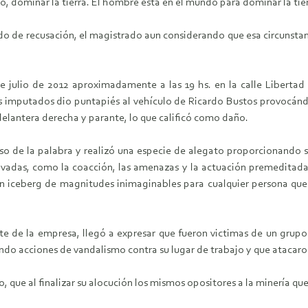
, dominar la tierra. El hombre esta en el mundo para dominar la tier
do de recusación, el magistrado aun considerando que esa circunstanc
 de julio de 2012 aproximadamente a las 19 hs. en la calle Libertad
 imputados dio puntapiés al vehículo de Ricardo Bustos provocándol
delantera derecha y parante, lo que calificó como daño.
so de la palabra y realizó una especie de alegato proporcionando s
adas, como la coacción, las amenazas y la actuación premeditada 
 un iceberg de magnitudes inimaginables para cualquier persona
rente de la empresa, llegó a expresar que fueron victimas de un gru
do acciones de vandalismo contra su lugar de trabajo y que atacaron
, que al finalizar su alocución los mismos opositores a la minería q