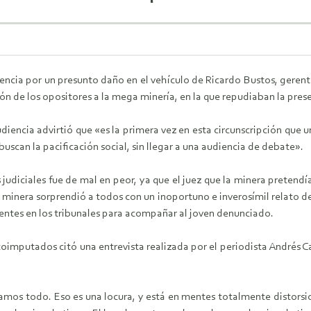
iencia por un presunto daño en el vehículo de Ricardo Bustos, gere
n de los opositores a la mega minería, en la que repudiaban la pres
udiencia advirtió que «es la primera vez en esta circunscripción que u
buscan la pacificación social, sin llegar a una audiencia de debate».
s judiciales fue de mal en peor, ya que el juez que la minera preten
 minera sorprendió a todos con un inoportuno e inverosímil relato de l
entes en los tribunales para acompañar al joven denunciado.
 coimputados citó una entrevista realizada por el periodista Andrés 
amos todo. Eso es una locura, y está en mentes totalmente distorsio