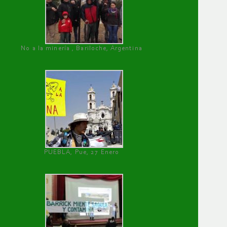
No a la minería , Bariloche, Argentina
PUEBLA, Pue, 27 Enero