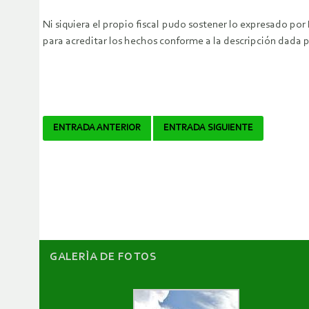
Ni siquiera el propio fiscal pudo sostener lo expresado p
para acreditar los hechos conforme a la descripción dada p
Navegador
ENTRADA ANTERIOR
ENTRADA SIGUIENTE
de
artículos
GALERÌA DE FOTOS