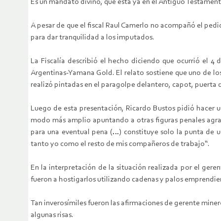
Es un mandato divino, que esta ya en el Antiguo Testamento
A pesar de que el fiscal Raul Camerlo no acompañó el pedi
para dar tranquilidad a los imputados.
La Fiscalía describió el hecho diciendo que ocurrió el 4
Argentinas-Yamana Gold. El relato sostiene que uno de los
realizó pintadas en el paragolpe delantero, capot, puerta 
Luego de esta presentación, Ricardo Bustos pidió hacer u
modo más amplio apuntando a otras figuras penales agrav
para una eventual pena (…) constituye solo la punta de
tanto yo como el resto de mis compañeros de trabajo“.
En la interpretación de la situación realizada por el ge
fueron a hostigarlos utilizando cadenas y palos emprendien
Tan inverosímiles fueron las afirmaciones de gerente minero
algunas risas.