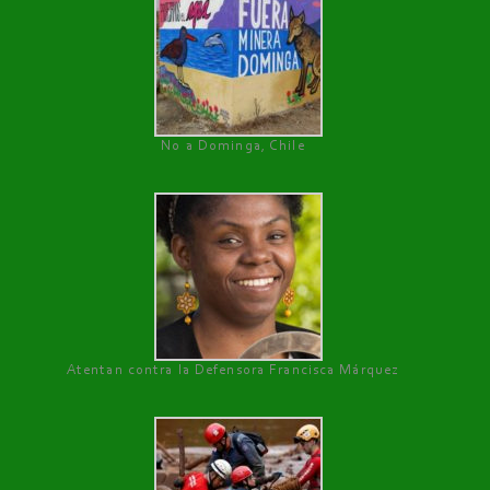
No a Dominga, Chile
Atentan contra la Defensora Francisca Márquez