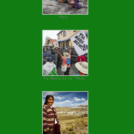
Perú
Tía María no va ! Perú