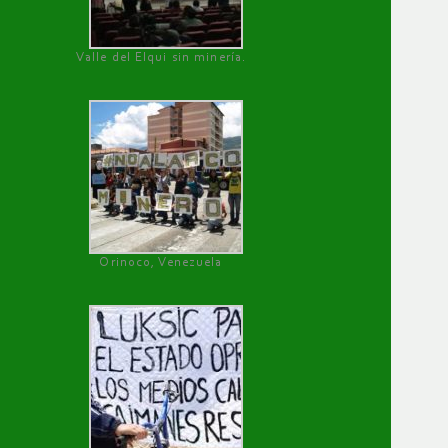
Valle del Elqui sin minería.
Orinoco, Venezuela