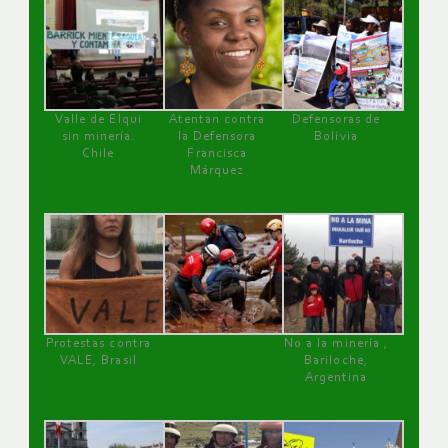
Valle de Elqui
Atentan contra
Defensoras de
sin minería.
la Defensora
Bolivia
Chile
Francisca
Márquez
Protestas contra
No a la minería ,
VALE, Brasil
Bariloche,
Argentina