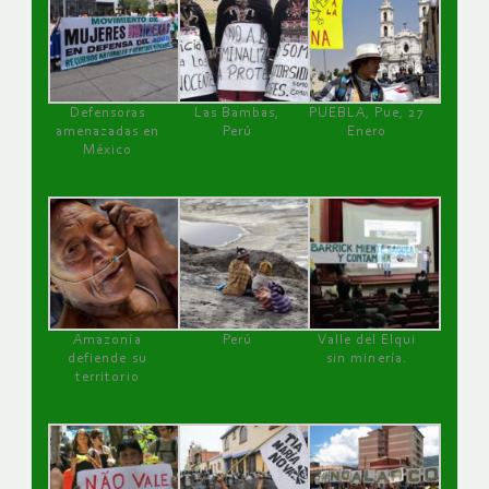
Defensoras
Las Bambas,
PUEBLA, Pue, 27
amenazadas en
Perú
Enero
México
Amazonía
Perú
Valle del Elqui
defiende su
sin minería.
territorio