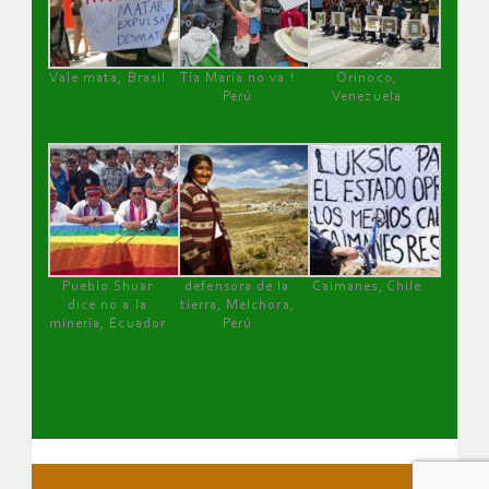
Vale mata, Brasil
Tía María no va !
Orinoco,
Perú
Venezuela
Pueblo Shuar
defensora de la
Caimanes, Chile
dice no a la
tierra, Melchora,
minería, Ecuador
Perú