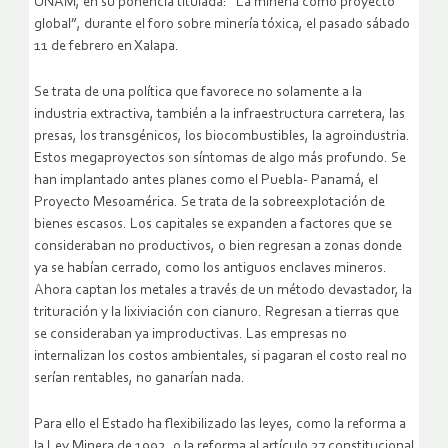
UNAM, en su ponencia titulada: “La minería como proyecto
global”, durante el foro sobre minería tóxica, el pasado sábado
11 de febrero en Xalapa.
Se trata de una política que favorece no solamente a la
industria extractiva, también a la infraestructura carretera, las
presas, los transgénicos, los biocombustibles, la agroindustria.
Estos megaproyectos son síntomas de algo más profundo. Se
han implantado antes planes como el Puebla- Panamá, el
Proyecto Mesoamérica. Se trata de la sobreexplotación de
bienes escasos. Los capitales se expanden a factores que se
consideraban no productivos, o bien regresan a zonas donde
ya se habían cerrado, como los antiguos enclaves mineros.
Ahora captan los metales a través de un método devastador, la
trituración y la lixiviación con cianuro. Regresan a tierras que
se consideraban ya improductivas. Las empresas no
internalizan los costos ambientales, si pagaran el costo real no
serían rentables, no ganarían nada.
Para ello el Estado ha flexibilizado las leyes, como la reforma a
la Ley Minera de 1992, o la reforma al artículo 27 constitucional