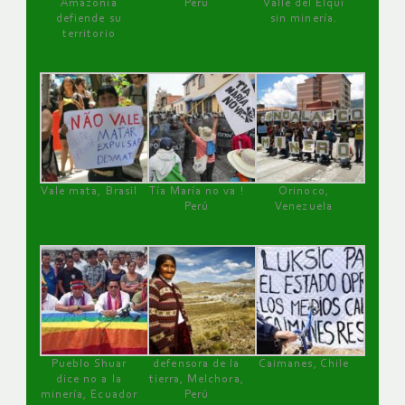
Amazonía
Perú
Valle del Elqui
defiende su
sin minería.
territorio
Vale mata, Brasil
Tía María no va !
Orinoco,
Perú
Venezuela
Pueblo Shuar
defensora de la
Caimanes, Chile
dice no a la
tierra, Melchora,
minería, Ecuador
Perú