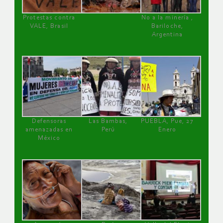
Protestas contra
No a la minería ,
VALE, Brasil
Bariloche,
Argentina
Defensoras
Las Bambas,
PUEBLA, Pue, 27
amenazadas en
Perú
Enero
México