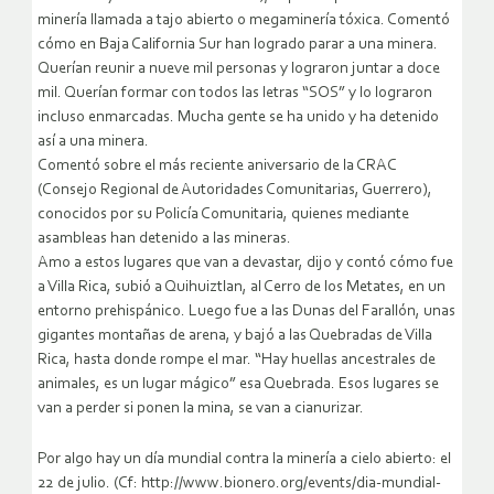
minería llamada a tajo abierto o megaminería tóxica. Comentó
cómo en Baja California Sur han logrado parar a una minera.
Querían reunir a nueve mil personas y lograron juntar a doce
mil. Querían formar con todos las letras “SOS” y lo lograron
incluso enmarcadas. Mucha gente se ha unido y ha detenido
así a una minera.
Comentó sobre el más reciente aniversario de la CRAC
(Consejo Regional de Autoridades Comunitarias, Guerrero),
conocidos por su Policía Comunitaria, quienes mediante
asambleas han detenido a las mineras.
Amo a estos lugares que van a devastar, dijo y contó cómo fue
a Villa Rica, subió a Quihuiztlan, al Cerro de los Metates, en un
entorno prehispánico. Luego fue a las Dunas del Farallón, unas
gigantes montañas de arena, y bajó a las Quebradas de Villa
Rica, hasta donde rompe el mar. “Hay huellas ancestrales de
animales, es un lugar mágico” esa Quebrada. Esos lugares se
van a perder si ponen la mina, se van a cianurizar.
Por algo hay un día mundial contra la minería a cielo abierto: el
22 de julio. (Cf: http://www.bionero.org/events/dia-mundial-