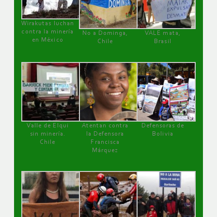
Wirakutas luchan
contra la minería
No a Dominga,
VALE mata,
en México
Chile
Brasil
Valle de Elqui
Atentan contra
Defensoras de
sin minería.
la Defensora
Bolivia
Chile
Francisca
Márquez