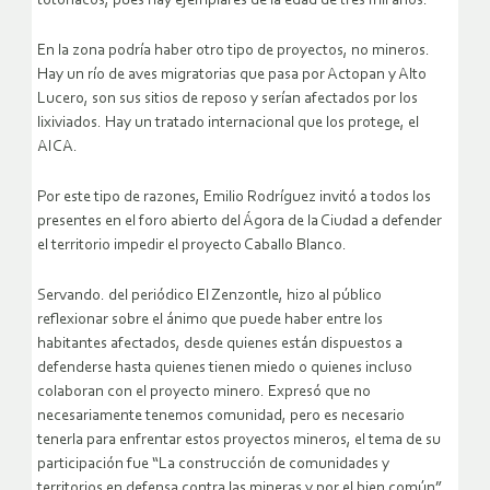
totonacos, pues hay ejemplares de la edad de tres mil años.
En la zona podría haber otro tipo de proyectos, no mineros.
Hay un río de aves migratorias que pasa por Actopan y Alto
Lucero, son sus sitios de reposo y serían afectados por los
lixiviados. Hay un tratado internacional que los protege, el
AICA.
Por este tipo de razones, Emilio Rodríguez invitó a todos los
presentes en el foro abierto del Ágora de la Ciudad a defender
el territorio impedir el proyecto Caballo Blanco.
Servando. del periódico El Zenzontle, hizo al público
reflexionar sobre el ánimo que puede haber entre los
habitantes afectados, desde quienes están dispuestos a
defenderse hasta quienes tienen miedo o quienes incluso
colaboran con el proyecto minero. Expresó que no
necesariamente tenemos comunidad, pero es necesario
tenerla para enfrentar estos proyectos mineros, el tema de su
participación fue “La construcción de comunidades y
territorios en defensa contra las mineras y por el bien común”.