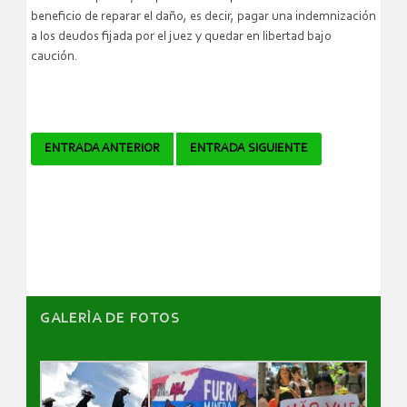
beneficio de reparar el daño, es decir, pagar una indemnización
a los deudos fijada por el juez y quedar en libertad bajo
caución.
Navegador
ENTRADA ANTERIOR
ENTRADA SIGUIENTE
de
artículos
GALERÌA DE FOTOS