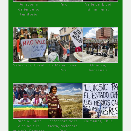
Amazonía
Perú
Valle del Elqui
defiende su
sin minería.
territorio
Vale mata, Brasil
Tía María no va !
Orinoco,
Perú
Venezuela
Pueblo Shuar
defensora de la
Caimanes, Chile
dice no a la
tierra, Melchora,