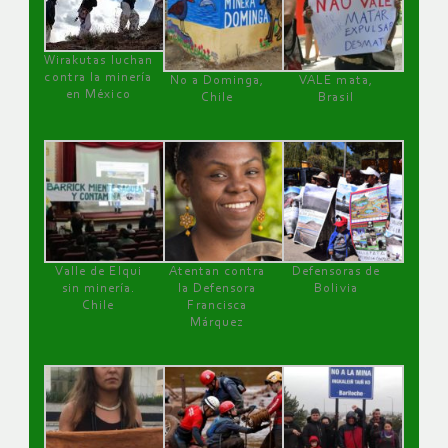
Wirakutas luchan
contra la minería
No a Dominga,
VALE mata,
en México
Chile
Brasil
Valle de Elqui
Atentan contra
Defensoras de
sin minería.
la Defensora
Bolivia
Chile
Francisca
Márquez