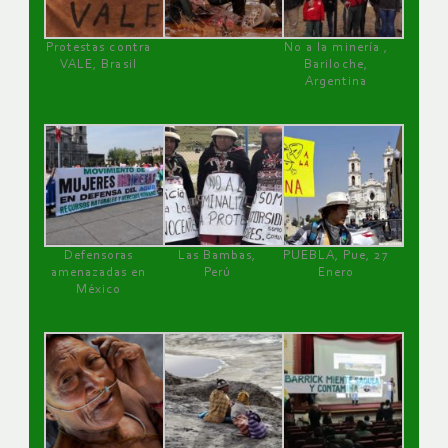
Protestas contra
No a la minería ,
VALE, Brasil
Bariloche,
Argentina
Defensoras
Las Bambas,
PUEBLA, Pue, 27
amenazadas en
Perú
Enero
México