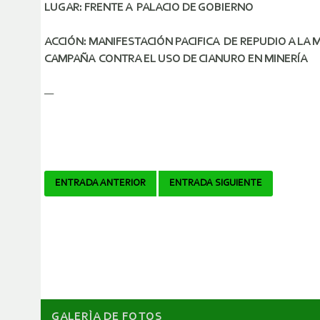
LUGAR: FRENTE A PALACIO DE GOBIERNO
ACCIÓN: MANIFESTACIÓN PACIFICA DE REPUDIO A LA M
CAMPAÑA CONTRA EL USO DE CIANURO EN MINERÍA
—
Navegador
ENTRADA ANTERIOR
ENTRADA SIGUIENTE
de
artículos
GALERÌA DE FOTOS