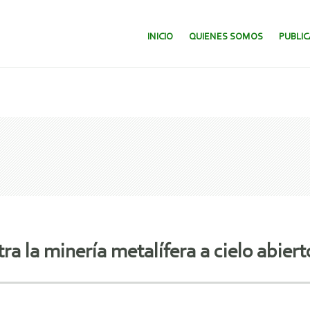
SALTAR AL CONTENIDO.
INICIO
QUIENES SOMOS
PUBLI
ra la minería metalífera a cielo abiert