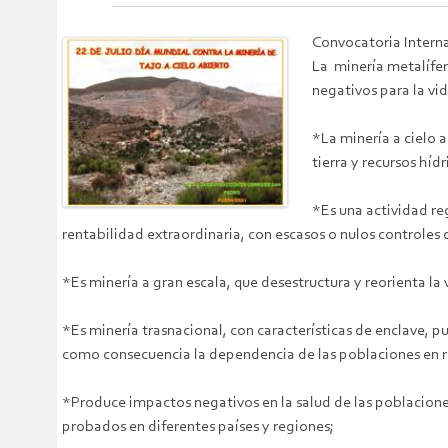
Convocatoria Intern
La minería metalífer
negativos para la vi
*La minería a cielo 
tierra y recursos híd
*Es una actividad re
rentabilidad extraordinaria, con escasos o nulos controles d
*Es minería a gran escala, que desestructura y reorienta l
*Es minería trasnacional, con características de enclave, 
como consecuencia la dependencia de las poblaciones en rel
*Produce impactos negativos en la salud de las poblaciones
probados en diferentes países y regiones;