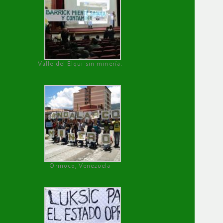
Valle del Elqui sin minería.
Orinoco, Venezuela