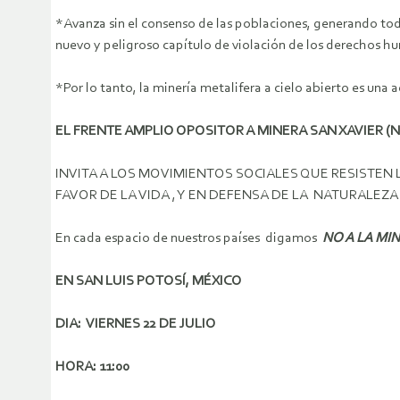
*Avanza sin el consenso de las poblaciones, generando todo t
nuevo y peligroso capítulo de violación de los derechos h
*Por lo tanto, la minería metalifera a cielo abierto es una ac
EL FRENTE AMPLIO OPOSITOR A MINERA SAN XAVIER (
INVITA A LOS MOVIMIENTOS SOCIALES QUE RESISTEN
FAVOR DE LA VIDA , Y EN DEFENSA DE LA NATURALEZA 
En cada espacio de nuestros países digamos
NO A LA MINA
EN SAN LUIS POTOSÍ, MÉXICO
DIA: VIERNES 22 DE JULIO
HORA: 11:00