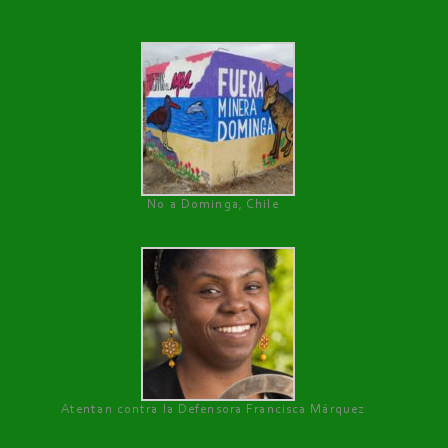
No a Dominga, Chile
Atentan contra la Defensora Francisca Márquez