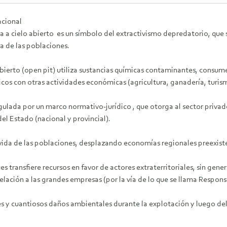
acional
a a cielo abierto es un símbolo del extractivismo depredatorio, que
da de las poblaciones.
abierto (open pit) utiliza sustancias químicas contaminantes, cons
ricos con otras actividades económicas (agricultura, ganadería, turis
gulada por un marco normativo-jurídico , que otorga al sector priva
el Estado (nacional y provincial).
a vida de las poblaciones, desplazando economías regionales preexis
pues transfiere recursos en favor de actores extraterritoriales, sin 
ación a las grandes empresas (por la vía de lo que se llama Responsa
 y cuantiosos daños ambientales durante la explotación y luego del 