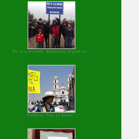
No a la minería , Bariloche, Argentina
PUEBLA, Pue, 27 Enero