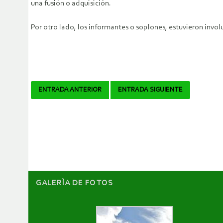
una fusión o adquisición.
Por otro lado, los informantes o soplones, estuvieron invol
Navegador
ENTRADA ANTERIOR
ENTRADA SIGUIENTE
de
artículos
GALERÌA DE FOTOS