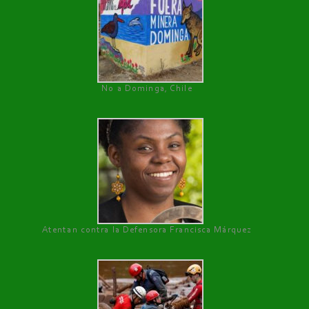
No a Dominga, Chile
Atentan contra la Defensora Francisca Márquez