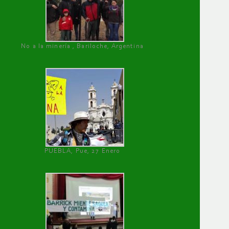
No a la minería , Bariloche, Argentina
PUEBLA, Pue, 27 Enero