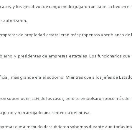
 casos, y los ejecutivos de rango medio jugaron un papel activo en el
s autorizaron.
empresas de propiedad estatal eran más propensos a ser blanco de la
obierno y presidentes de empresas estatales. Los funcionarios qu
cial, más grande era el soborno. Mientras que a los jefes de Estado
cieron sobornos en 11% de los casos, pero se embolsaron poco más del
 juicio y han arrojado una sentencia definitiva.
empresas que a menudo descubrieron sobornos durante auditorías inte