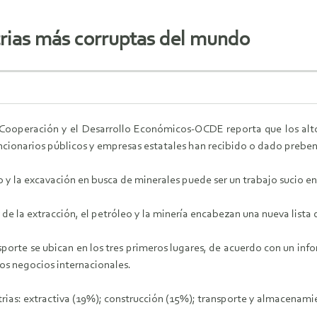
strias más corruptas del mundo
 Cooperación y el Desarrollo Económicos-OCDE reporta que los alto
funcionarios públicos y empresas estatales han recibido o dado prebe
o y la excavación en busca de minerales puede ser un trabajo sucio e
de la extracción, el petróleo y la minería encabezan una nueva lista 
nsporte se ubican en los tres primeros lugares, de acuerdo con un inf
os negocios internacionales.
strias: extractiva (19%); construcción (15%); transporte y almacenam