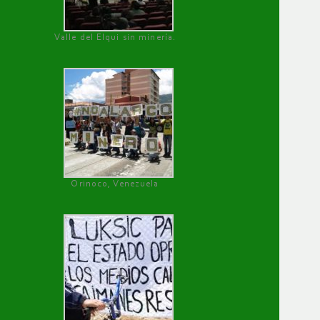
Valle del Elqui sin minería.
Orinoco, Venezuela