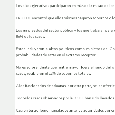
Los altos ejecutivos participaron en más de la mitad de los
La OCDE encontró que ellos mismos pagaron sobornos o lo
Los empleados del sector público y los que trabajan para 
80% de los casos.
Estos incluyeron a altos políticos como ministros del G
probabilidades de estar en el extremo receptor.
No es sorprendente que, entre mayor fuera el rango del ofi
casos, recibieron el 11% de sobornos totales.
A los funcionarios de aduanas, por otra parte, se les ofre
Todos los casos observados por la OCDE han sido llevados a
Casi un tercio fueron señalados ante las autoridades por 