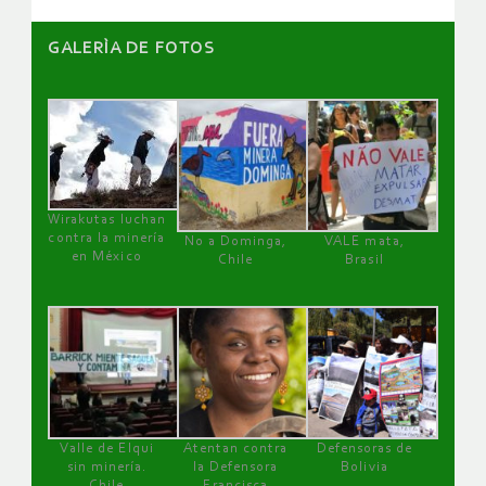
GALERÌA DE FOTOS
Wirakutas luchan
contra la minería
No a Dominga,
VALE mata,
en México
Chile
Brasil
Valle de Elqui
Atentan contra
Defensoras de
sin minería.
la Defensora
Bolivia
Chile
Francisca