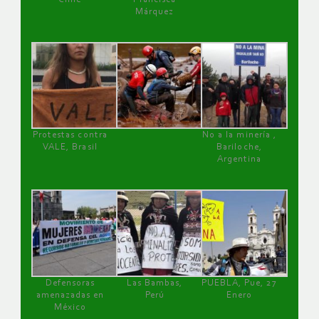
Márquez
Protestas contra
No a la minería ,
VALE, Brasil
Bariloche,
Argentina
Defensoras
Las Bambas,
PUEBLA, Pue, 27
amenazadas en
Perú
Enero
México