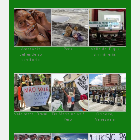
Amazonía
Perú
Valle del Elqui
defiende su
sin minería.
territorio
Vale mata, Brasil
Tía María no va !
Orinoco,
Perú
Venezuela