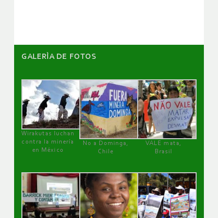
artículos
GALERÌA DE FOTOS
Wirakutas luchan
contra la minería
No a Dominga,
VALE mata,
en México
Chile
Brasil