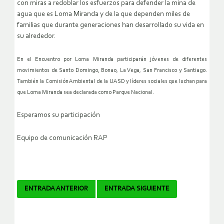
con miras a redoblar los esfuerzos para defender la mina de
agua que es Loma Miranda y de la que dependen miles de
familias que durante generaciones han desarrollado su vida en
su alrededor.
En el Encuentro por Loma Miranda participarán jóvenes de diferentes
movimientos de Santo Domingo, Bonao, La Vega, San Francisco y Santiago.
También la Comisión Ambiental de la UASD y líderes sociales que luchan para
que Loma Miranda sea declarada como Parque Nacional.
Esperamos su participación
Equipo de comunicación RAP
Navegador
ENTRADA ANTERIOR
ENTRADA SIGUIENTE
de