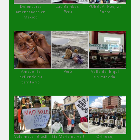
Defensoras
Las Bambas,
PUEBLA, Pue, 27
amenazadas en
Perú
Enero
México
Amazonía
Perú
Valle del Elqui
defiende su
sin minería.
territorio
Vale mata, Brasil
Tía María no va !
Orinoco,