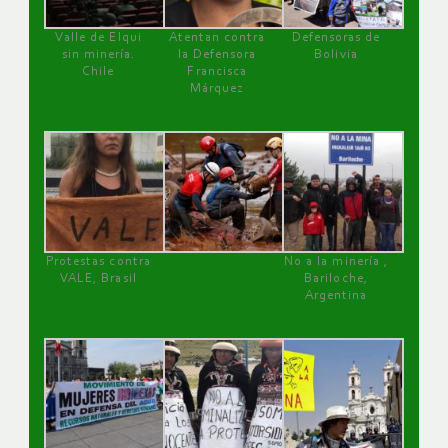
Valle de Elqui
Atentan contra
Defensoras de
sin minería.
la Defensora
Bolivia
Chile
Francisca
Márquez
Protestas contra
No a la minería ,
VALE, Brasil
Bariloche,
Argentina