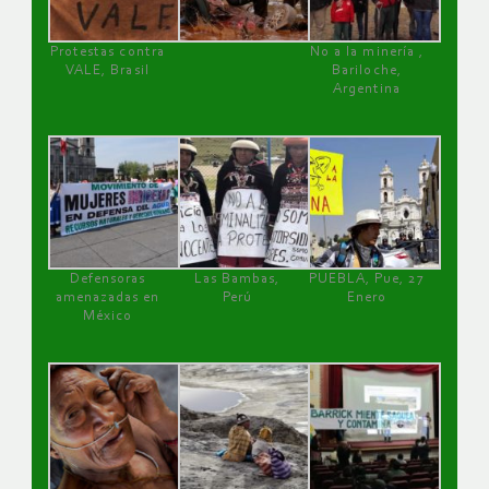
Protestas contra
No a la minería ,
VALE, Brasil
Bariloche,
Argentina
Defensoras
Las Bambas,
PUEBLA, Pue, 27
amenazadas en
Perú
Enero
México