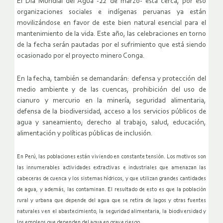
El Día Mundial del Agua -22 de marzo- está cerca, por eso
organizaciones sociales e indígenas peruanas ya están
movilizándose en favor de este bien natural esencial para el
mantenimiento de la vida. Este año, las celebraciones en torno
de la fecha serán pautadas por el sufrimiento que está siendo
ocasionado por el proyecto minero Conga.
En la fecha, también se demandarán: defensa y protección del
medio ambiente y de las cuencas, prohibición del uso de
cianuro y mercurio en la minería, seguridad alimentaria,
defensa de la biodiversidad, acceso a los servicios públicos de
agua y saneamiento; derecho al trabajo, salud, educación,
alimentación y políticas públicas de inclusión.
En Perú, las poblaciones están viviendo en constante tensión. Los motivos son
las innumerables actividades extractivas e industriales que amenazan las
cabeceras de cuenca y los sistemas hídricos, y que utilizan grandes cantidades
de agua, y además, las contaminan. El resultado de esto es que la población
rural y urbana que depende del agua que se retira de lagos y otras fuentes
naturales ven el abastecimiento, la seguridad alimentaria, la biodiversidad y
los empleos que dependen del agua en grave riesgo.