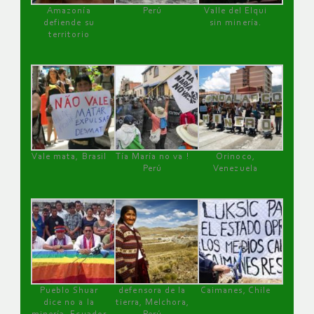
Amazonía
Perú
Valle del Elqui
defiende su
sin minería.
territorio
Vale mata, Brasil
Tía María no va !
Orinoco,
Perú
Venezuela
Pueblo Shuar
defensora de la
Caimanes, Chile
dice no a la
tierra, Melchora,