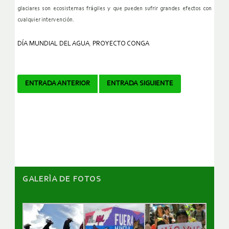
glaciares son ecosistemas frágiles y que pueden sufrir grandes efectos con
cualquier intervención.
DÍA MUNDIAL DEL AGUA
,
PROYECTO CONGA
Navegador
ENTRADA ANTERIOR
ENTRADA SIGUIENTE
de
artículos
GALERÌA DE FOTOS