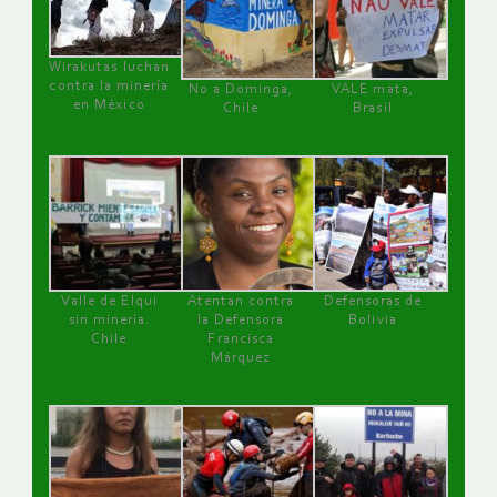
Wirakutas luchan
contra la minería
No a Dominga,
VALE mata,
en México
Chile
Brasil
Valle de Elqui
Atentan contra
Defensoras de
sin minería.
la Defensora
Bolivia
Chile
Francisca
Márquez