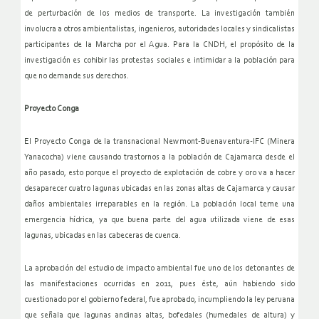
de perturbación de los medios de transporte. La investigación también
involucra a otros ambientalistas, ingenieros, autoridades locales y sindicalistas
participantes de la Marcha por el Agua. Para la CNDH, el propósito de la
investigación es cohibir las protestas sociales e intimidar a la población para
que no demande sus derechos.
Proyecto Conga
El Proyecto Conga de la transnacional Newmont-Buenaventura-IFC (Minera
Yanacocha) viene causando trastornos a la población de Cajamarca desde el
año pasado, esto porque el proyecto de explotación de cobre y oro va a hacer
desaparecer cuatro lagunas ubicadas en las zonas altas de Cajamarca y causar
daños ambientales irreparables en la región. La población local teme una
emergencia hídrica, ya que buena parte del agua utilizada viene de esas
lagunas, ubicadas en las cabeceras de cuenca.
La aprobación del estudio de impacto ambiental fue uno de los detonantes de
las manifestaciones ocurridas en 2011, pues éste, aún habiendo sido
cuestionado por el gobierno federal, fue aprobado, incumpliendo la ley peruana
que señala que lagunas andinas altas, bofedales (humedales de altura) y