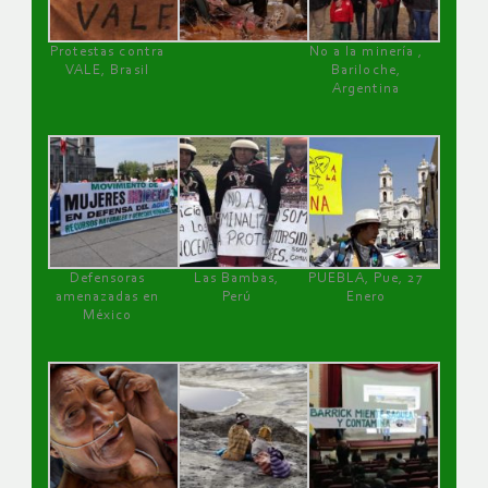
Protestas contra
No a la minería ,
VALE, Brasil
Bariloche,
Argentina
Defensoras
Las Bambas,
PUEBLA, Pue, 27
amenazadas en
Perú
Enero
México