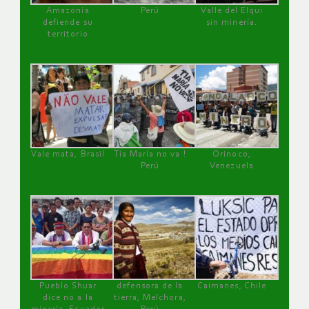
Amazonía
Perú
Valle del Elqui
defiende su
sin minería.
territorio
Vale mata, Brasil
Tía María no va !
Orinoco,
Perú
Venezuela
Pueblo Shuar
defensora de la
Caimanes, Chile
dice no a la
tierra, Melchora,