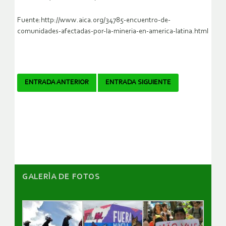
Fuente:http://www.aica.org/34785-encuentro-de-
comunidades-afectadas-por-la-mineria-en-america-latina.html
Navegador
ENTRADA ANTERIOR
ENTRADA SIGUIENTE
de
artículos
GALERÌA DE FOTOS