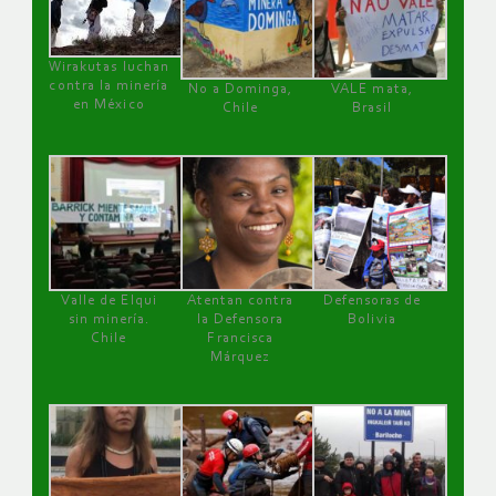
Wirakutas luchan
contra la minería
No a Dominga,
VALE mata,
en México
Chile
Brasil
Valle de Elqui
Atentan contra
Defensoras de
sin minería.
la Defensora
Bolivia
Chile
Francisca
Márquez