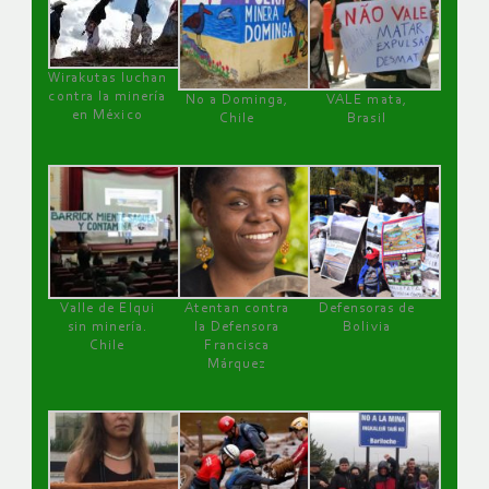
Wirakutas luchan
contra la minería
No a Dominga,
VALE mata,
en México
Chile
Brasil
Valle de Elqui
Atentan contra
Defensoras de
sin minería.
la Defensora
Bolivia
Chile
Francisca
Márquez