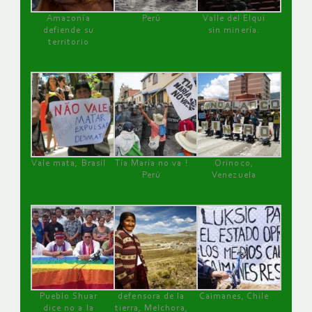
Amazonía
Perú
Valle del Elqui
defiende su
sin minería.
territorio
Vale mata, Brasil
Tía María no va !
Orinoco,
Perú
Venezuela
Pueblo Shuar
defensora de la
Caimanes, Chile
dice no a la
tierra, Melchora,