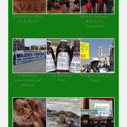
Protestas contra
No a la minería ,
VALE, Brasil
Bariloche,
Argentina
Defensoras
Las Bambas,
PUEBLA, Pue, 27
amenazadas en
Perú
Enero
México