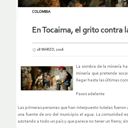
COLOMBIA
En Tocaima, el grito contra 
18 MARZO, 2016
La sombra de la mine­ría ha
minería que pretende socav
llegar hasta las últimas con
Pasos adelante
Las primeras perso­nas que han interpues­to tutelas fueron
una fuente de oro del municipio el agua. La co­munidad es
azo­tando a todo un país y que parece no tener un freno; s