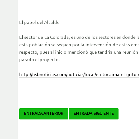
El papel del Alcalde
El sector de La Colo­rada, es uno de los sec­tores en donde 
esta población se sequen por la intervención de estas e
respecto, pues al inicio mencionó que tendría una reunión
pa­rado el proyecto.
http://hsbnoticias.com/noticias/local/en-tocaima-el-grit
Navegador
ENTRADA ANTERIOR
ENTRADA SIGUIENTE
de