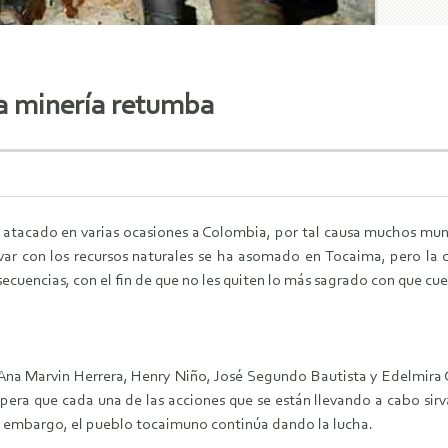
la minería retumba
 atacado en varias ocasiones a Colombia, por tal causa muchos muni
ar con los recursos natu­rales se ha asomado en Tocaima, pero la c
secuen­cias, con el fin de que no les quiten lo más sagrado con que cue
 Ana Marvin Herrera, Hen­ry Niño, José Segundo Bautista y Edelmira 
pe­ra que cada una de las acciones que se están llevando a cabo sir
in embargo, el pueblo tocaimuno con­tinúa dando la lucha.