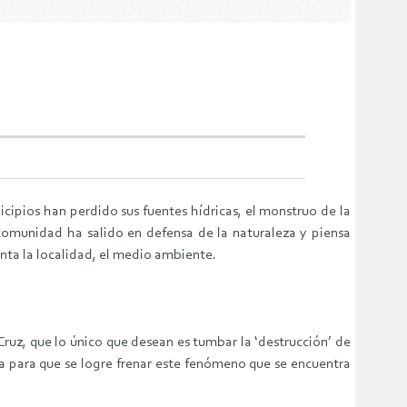
cipios han perdido sus fuentes hídricas, el monstruo de la
omu­nidad ha salido en de­fensa de la naturaleza y piensa
nta la loca­lidad, el medio am­biente.
Cruz, que lo único que desean es tumbar la ‘destrucción’ de
va para que se logre frenar este fenómeno que se encuentra