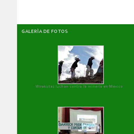
artículos
GALERÌA DE FOTOS
Wirakutas luchan contra la minería en México