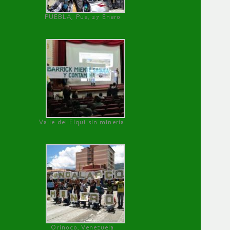
PUEBLA, Pue, 27 Enero
Valle del Elqui sin minería.
Orinoco, Venezuela