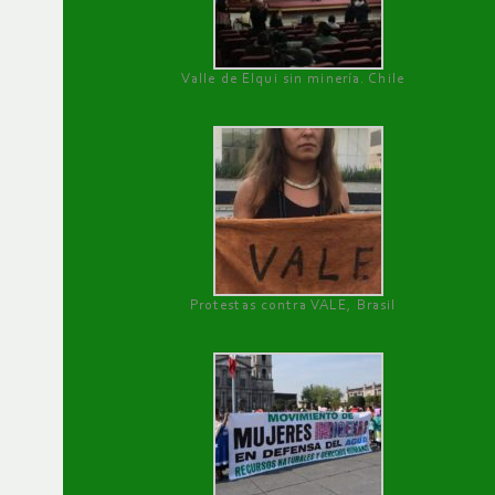
Valle de Elqui sin minería. Chile
Protestas contra VALE, Brasil