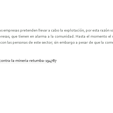
las em­presas pretenden llevar a cabo la explotación, por esta razón v
mpresas, que tienen en alarma a la comunidad. Hasta el momento el
 con las per­sonas de este sector; sin embargo a pesar de que la c
o-contra-la-mineria-retumba-194787