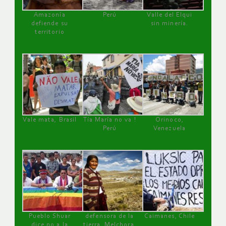
Amazonía
Perú
Valle del Elqui
defiende su
sin minería.
territorio
Vale mata, Brasil
Tía María no va !
Orinoco,
Perú
Venezuela
Pueblo Shuar
defensora de la
Caimanes, Chile
dice no a la
tierra, Melchora,