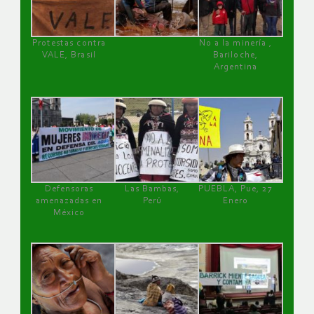
Protestas contra
No a la minería ,
VALE, Brasil
Bariloche,
Argentina
Defensoras
Las Bambas,
PUEBLA, Pue, 27
amenazadas en
Perú
Enero
México