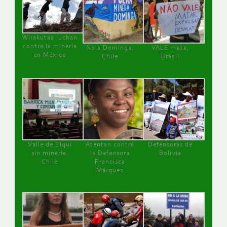
Wirakutas luchan
contra la minería
No a Dominga,
VALE mata,
en México
Chile
Brasil
Valle de Elqui
Atentan contra
Defensoras de
sin minería.
la Defensora
Bolivia
Chile
Francisca
Márquez