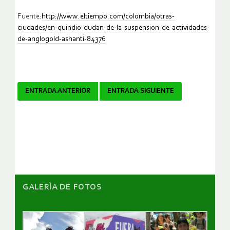
Fuente:
http://www.eltiempo.com/colombia/otras-
ciudades/en-quindio-dudan-de-la-suspension-de-actividades-
de-anglogold-ashanti-84376
Navegador
ENTRADA ANTERIOR
ENTRADA SIGUIENTE
de
artículos
GALERÌA DE FOTOS