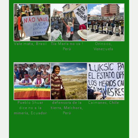
Vale mata, Brasil
Tía María no va !
Orinoco,
Perú
Venezuela
Pueblo Shuar
defensora de la
Caimanes, Chile
dice no a la
tierra, Melchora,
minería, Ecuador
Perú