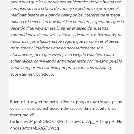
razón para que las autoridades ambientales de una buena vez
cumplan su rol a la hora de votar y se dediquen a proteger el
medioambiente en lugar de velar por los intereses de la mega
minería y la inversión privada? Sinceramente, esperamos que la
decisión final vaya en esa línea, es el deseo de nuestras
comunidades, de nuestros abuelos, de nuestros hermanos, de
nuestros hijos e hijas y estoy seguro que también es el deseo
de muchos ciudadanos que no necesariamente son
atacameños, pero que viven y han elegido esta tierra para
echar raíces, conviviendo armónicamente con nuestro pueblo
y que comparten el anhelo por preservar estos paisajes y
ecosistemas”,
concluyó.
Fuente:https://termometro.cl/index.php/2020/01/07/en-peine-
celebran-cese-de-extraccion-de-escondida-en-acuifero-de-
monturaqui/?
fbclid=IwAR3Zn8Q6OK2KPnD0sxuwCuUVp_IPfLEqcpPJINu
9hd1180tpaM1AaAT1W4g