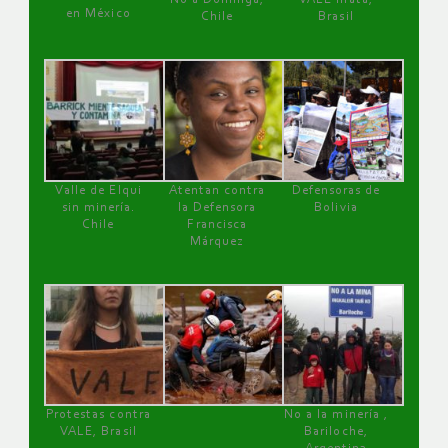
en México
Chile
Brasil
Valle de Elqui
Atentan contra
Defensoras de
sin minería.
la Defensora
Bolivia
Chile
Francisca
Márquez
Protestas contra
No a la minería ,
VALE, Brasil
Bariloche,