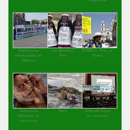
Argentina
Defensoras
Las Bambas,
PUEBLA, Pue, 27
amenazadas en
Perú
Enero
México
Amazonía
Perú
Valle del Elqui
defiende su
sin minería.
territorio