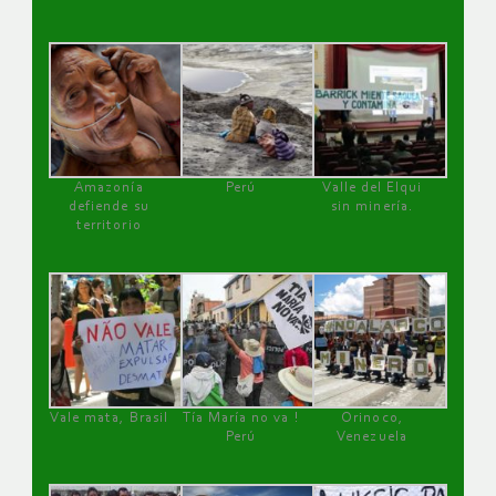
Amazonía
Perú
Valle del Elqui
defiende su
sin minería.
territorio
Vale mata, Brasil
Tía María no va !
Orinoco,
Perú
Venezuela