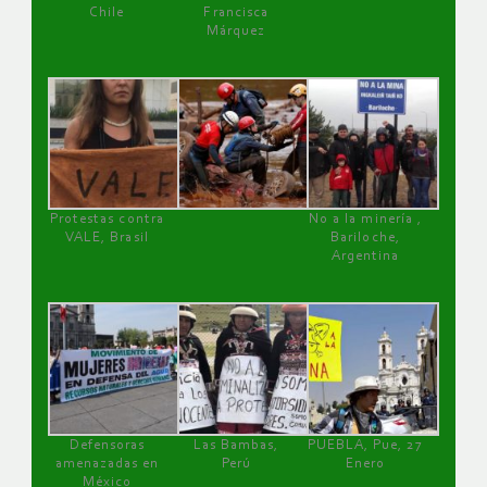
Chile
Francisca
Márquez
Protestas contra
No a la minería ,
VALE, Brasil
Bariloche,
Argentina
Defensoras
Las Bambas,
PUEBLA, Pue, 27
amenazadas en
Perú
Enero
México