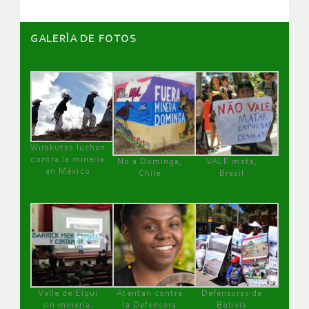
GALERÌA DE FOTOS
Wirakutas luchan
contra la minería
No a Dominga,
VALE mata,
en México
Chile
Brasil
Valle de Elqui
Atentan contra
Defensoras de
sin minería.
la Defensora
Bolivia