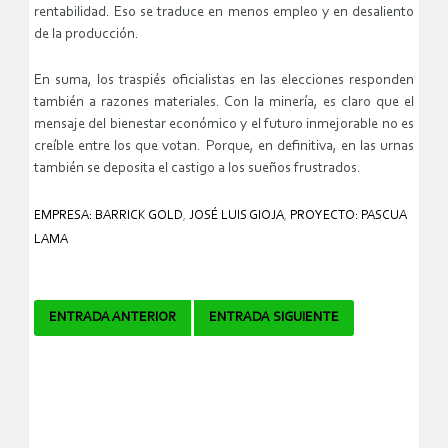
rentabilidad. Eso se traduce en menos empleo y en desaliento
de la producción.
En suma, los traspiés oficialistas en las elecciones responden
también a razones materiales. Con la minería, es claro que el
mensaje del bienestar económico y el futuro inmejorable no es
creíble entre los que votan. Porque, en definitiva, en las urnas
también se deposita el castigo a los sueños frustrados.
EMPRESA: BARRICK GOLD
,
JOSÉ LUIS GIOJA
,
PROYECTO: PASCUA
LAMA
Navegador
ENTRADA ANTERIOR
ENTRADA SIGUIENTE
de
artículos