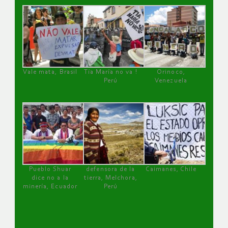
Vale mata, Brasil
Tía María no va !
Orinoco,
Perú
Venezuela
Pueblo Shuar
defensora de la
Caimanes, Chile
dice no a la
tierra, Melchora,
minería, Ecuador
Perú