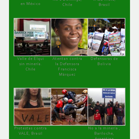
en México
Chile
Brasil
Valle de Elqui
Atentan contra
Defensoras de
sin minería.
la Defensora
Bolivia
Chile
Francisca
Márquez
Protestas contra
No a la minería ,
VALE, Brasil
Bariloche,
Argentina