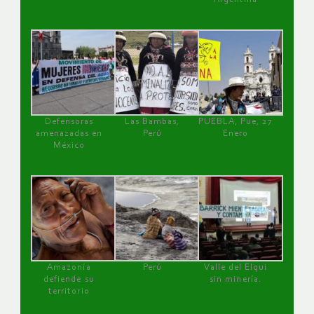
Defensoras
Las Bambas,
PUEBLA, Pue, 27
amenazadas en
Perú
Enero
México
Amazonía
Perú
Valle del Elqui
defiende su
sin minería.
territorio