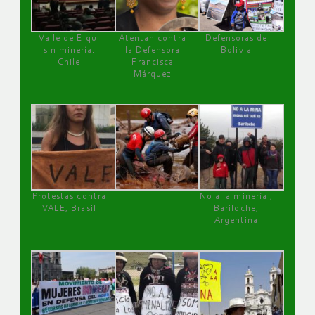
Valle de Elqui
Atentan contra
Defensoras de
sin minería.
la Defensora
Bolivia
Chile
Francisca
Márquez
Protestas contra
No a la minería ,
VALE, Brasil
Bariloche,
Argentina