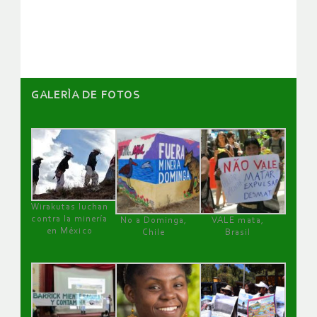
artículos
GALERÌA DE FOTOS
Wirakutas luchan
contra la minería
No a Dominga,
VALE mata,
en México
Chile
Brasil