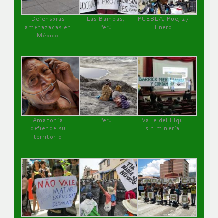
Defensoras
Las Bambas,
PUEBLA, Pue, 27
amenazadas en
Perú
Enero
México
Amazonía
Perú
Valle del Elqui
defiende su
sin minería.
territorio