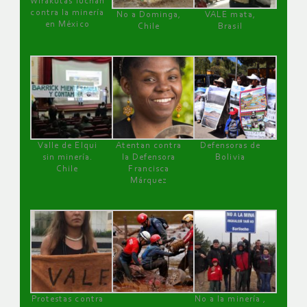
Wirakutas luchan
contra la minería
No a Dominga,
VALE mata,
en México
Chile
Brasil
Valle de Elqui
Atentan contra
Defensoras de
sin minería.
la Defensora
Bolivia
Chile
Francisca
Márquez
Protestas contra
No a la minería ,