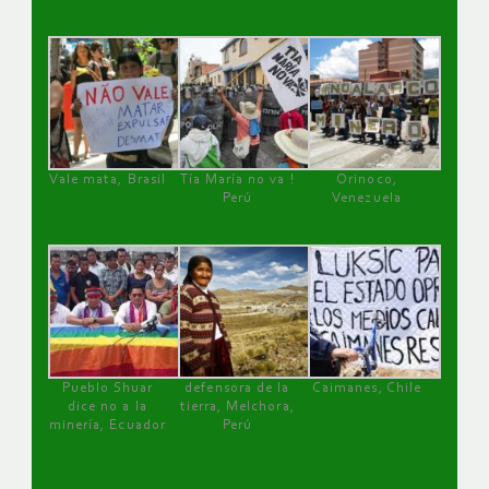
Vale mata, Brasil
Tía María no va !
Orinoco,
Perú
Venezuela
Pueblo Shuar
defensora de la
Caimanes, Chile
dice no a la
tierra, Melchora,
minería, Ecuador
Perú