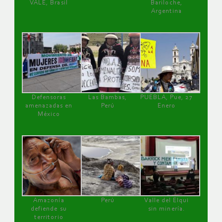
VALE, Brasil
Bariloche,
Argentina
Defensoras
Las Bambas,
PUEBLA, Pue, 27
amenazadas en
Perú
Enero
México
Amazonía
Perú
Valle del Elqui
defiende su
sin minería.
territorio