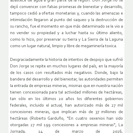
abastece de agua a gran parte de la región. Don Jorge no se
dejó convencer con falsas promesas de bienestar y desarrollo,
tampoco cedió a ofertas monetarias y, cuando las amenazas e
intimidación llegaron al punto del saqueo y la destrucción de
su rancho, fue el momento en que más determinado se le vio a
no vender su propiedad y a luchar hasta su último aliento,
como lo hizo, por preservar su tierra y La Sierra de la Laguna
como un lugar natural, limpio y libre de megaminería toxica.
Desgraciadamente la historia de intentos de despojo que sufrió
Don Jorge se repite en muchos lugares del país, en la mayoría
de los casos con resultados más negativos. Donde, bajo la
bandera del desarrollo y del bienestar, las autoridades permiten
la entrada de empresas mineras, mismas que en nuestra nación
tienen concesionada para tal actividad millones de hectáreas,
tan sólo en los últimos 20 años los diferentes gobiernos
federales, incluido el actual, han autorizado más de 27 mil
concesiones mineras, que implican más de 37 millones de
hectáreas (Roberto Garduño, “En cuatro sexenios han sido
otorgadas 27 mil 199 concesiones a empresas mineras”, La
Jornada, 14 de marzo de 2016,