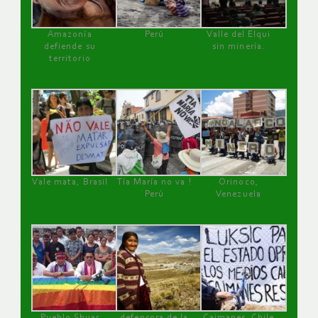
Amazonía
Perú
Valle del Elqui
defiende su
sin minería.
territorio
Vale mata, Brasil
Tía María no va !
Orinoco,
Perú
Venezuela
Pueblo Shuar
defensora de la
Caimanes, Chile