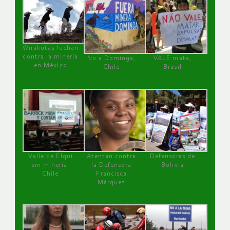
Wirakutas luchan
contra la minería
No a Dominga,
VALE mata,
en México
Chile
Brasil
Valle de Elqui
Atentan contra
Defensoras de
sin minería.
la Defensora
Bolivia
Chile
Francisca
Márquez