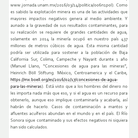
www.jornada.unam.mx/2016/03/14/politica/006n1pol). Como
es sabido la explotación minera es una de las actividades que
mayores impactos negativos genera al medio ambiente. Y
aunado a la gravedad de sus resultados contaminantes, para
su realización se requiere de grandes cantidades de agua,
solamente en 2014 la minería ocupó en nuestro país 437
millones de metros cúbicos de agua. Esta misma cantidad
podría ser utilizada para sostener a la población de Baja
California Sur, Colima, Campeche y Nayarit durante 1 año
(Manuel Llano, “Concesiones de agua para las mineras”,
Heinrich Böll Stiftung. México, Centroamerica y el Caribe,
https://mx.boell.org/es/2016/02/17/concesiones-de-agua-
para-las-mineras
). Está visto que a los hombres del dinero no
les importa nada más que eso, y si el agua es un recurso para
obtenerlo, aunque eso implique contaminarla y acabarla, así
habrán de hacerlo. Casos de contaminación a mantos y
afluentes acuíferos abundan en el mundo y en el país. El Río
Sonora sigue contaminado y sus efectos negativos ni siquiera
han sido calculados.