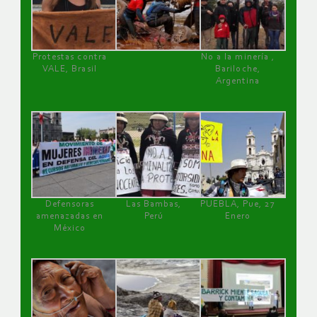
Protestas contra
No a la minería ,
VALE, Brasil
Bariloche,
Argentina
Defensoras
Las Bambas,
PUEBLA, Pue, 27
amenazadas en
Perú
Enero
México