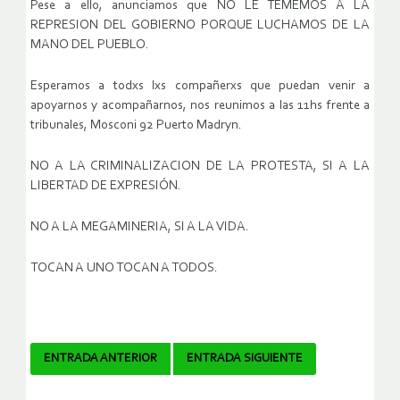
Pese a ello, anunciamos que NO LE TEMEMOS A LA
REPRESION DEL GOBIERNO PORQUE LUCHAMOS DE LA
MANO DEL PUEBLO.
Esperamos a todxs lxs compañerxs que puedan venir a
apoyarnos y acompañarnos, nos reunimos a las 11hs frente a
tribunales, Mosconi 92 Puerto Madryn.
NO A LA CRIMINALIZACION DE LA PROTESTA, SI A LA
LIBERTAD DE EXPRESIÓN.
NO A LA MEGAMINERIA, SI A LA VIDA.
TOCAN A UNO TOCAN A TODOS.
Navegador
ENTRADA ANTERIOR
ENTRADA SIGUIENTE