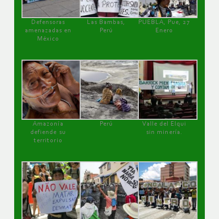
Defensoras
Las Bambas,
PUEBLA, Pue, 27
amenazadas en
Perú
Enero
México
Amazonía
Perú
Valle del Elqui
defiende su
sin minería.
territorio