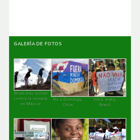
de
artículos
GALERÌA DE FOTOS
Wirakutas luchan
contra la minería
No a Dominga,
VALE mata,
en México
Chile
Brasil