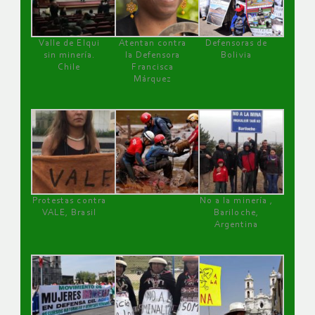
Valle de Elqui
Atentan contra
Defensoras de
sin minería.
la Defensora
Bolivia
Chile
Francisca
Márquez
Protestas contra
No a la minería ,
VALE, Brasil
Bariloche,
Argentina