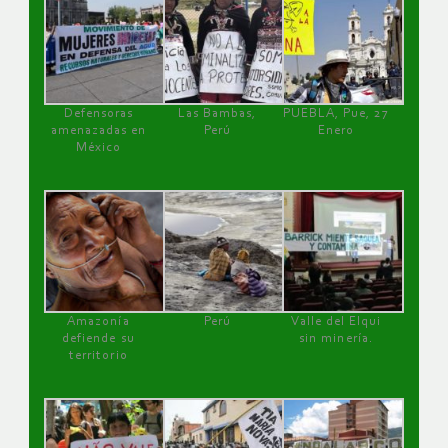
Defensoras
Las Bambas,
PUEBLA, Pue, 27
amenazadas en
Perú
Enero
México
Amazonía
Perú
Valle del Elqui
defiende su
sin minería.
territorio