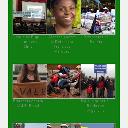
Valle de Elqui
Atentan contra
Defensoras de
sin minería.
la Defensora
Bolivia
Chile
Francisca
Márquez
Protestas contra
No a la minería ,
VALE, Brasil
Bariloche,
Argentina