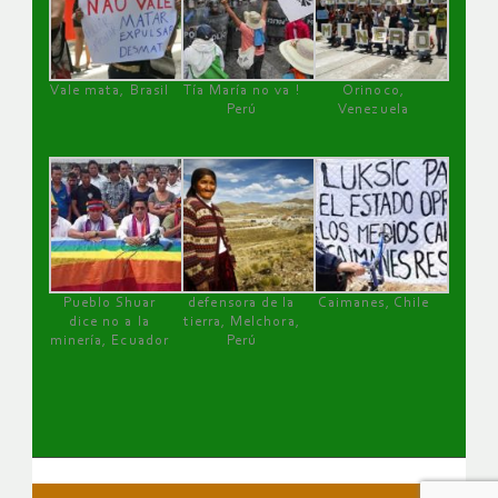
Vale mata, Brasil
Tía María no va !
Orinoco,
Perú
Venezuela
Pueblo Shuar
defensora de la
Caimanes, Chile
dice no a la
tierra, Melchora,
minería, Ecuador
Perú