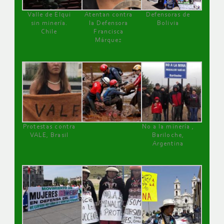
Valle de Elqui
Atentan contra
Defensoras de
sin minería.
la Defensora
Bolivia
Chile
Francisca
Márquez
Protestas contra
No a la minería ,
VALE, Brasil
Bariloche,
Argentina