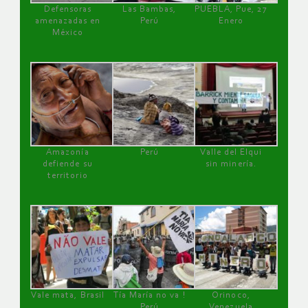
Defensoras
Las Bambas,
PUEBLA, Pue, 27
amenazadas en
Perú
Enero
México
Amazonía
Perú
Valle del Elqui
defiende su
sin minería.
territorio
Vale mata, Brasil
Tía María no va !
Orinoco,
Perú
Venezuela