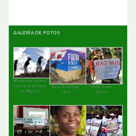
artículos
GALERÌA DE FOTOS
Wirakutas luchan
contra la minería
No a Dominga,
VALE mata,
en México
Chile
Brasil