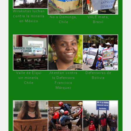
Wirakutas luchan
contra la minería
No a Dominga,
VALE mata,
en México
Chile
Brasil
Valle de Elqui
Atentan contra
Defensoras de
sin minería.
la Defensora
Bolivia
Chile
Francisca
Márquez