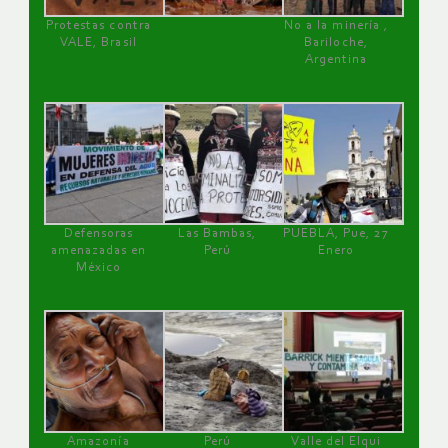
Protestas contra
No a la minería ,
VALE, Brasil
Bariloche,
Argentina
Defensoras
Las Bambas,
PUEBLA, Pue, 27
amenazadas en
Perú
Enero
México
Amazonía
Perú
Valle del Elqui