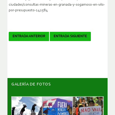
ciudades/consultas-mineras-en-granada-y-sogamoso-en-vilo-
por-presupuesto-142584
Navegador
ENTRADA ANTERIOR
ENTRADA SIGUIENTE
de
artículos
GALERÌA DE FOTOS