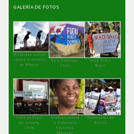
GALERÌA DE FOTOS
Wirakutas luchan
contra la minería
No a Dominga,
VALE mata,
en México
Chile
Brasil
Valle de Elqui
Atentan contra
Defensoras de
sin minería.
la Defensora
Bolivia
Chile
Francisca
Márquez