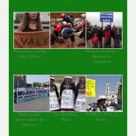
Protestas contra
No a la minería ,
VALE, Brasil
Bariloche,
Argentina
Defensoras
Las Bambas,
PUEBLA, Pue, 27
amenazadas en
Perú
Enero
México