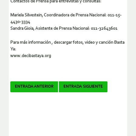
Contactos de Prensa para entrevistas y consultas:
Mariela Silvestein, Coordinadora de Prensa Nacional: 011-15-
4430-3334
Sandra Gioia, Asistente de Prensa Nacional: 011-32643601
Para más información , descargar fotos, video y canción Basta
Ya:
www.decibastaya.org
Navegador
ENTRADA ANTERIOR
ENTRADA SIGUIENTE
de
artículos