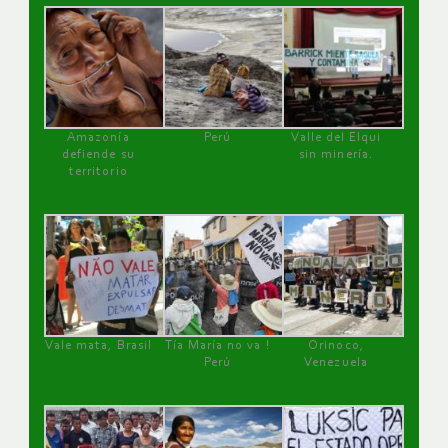
Amazonía
Perú
Valle del Elqui
defiende su
sin minería.
territorio
Vale mata, Brasil
Tía María no va !
Orinoco,
Perú
Venezuela