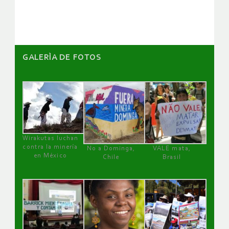
artículos
GALERÌA DE FOTOS
Wirakutas luchan
contra la minería
No a Dominga,
VALE mata,
en México
Chile
Brasil