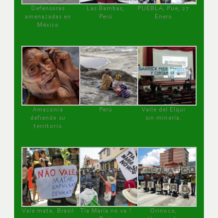
Defensoras
Las Bambas,
PUEBLA, Pue, 27
amenazadas en
Perú
Enero
México
Amazonía
Perú
Valle del Elqui
defiende su
sin minería.
territorio
Vale mata, Brasil
Tía María no va !
Orinoco,