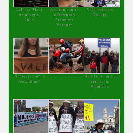
Valle de Elqui
Atentan contra
Defensoras de
sin minería.
la Defensora
Bolivia
Chile
Francisca
Márquez
Protestas contra
No a la minería ,
VALE, Brasil
Bariloche,
Argentina