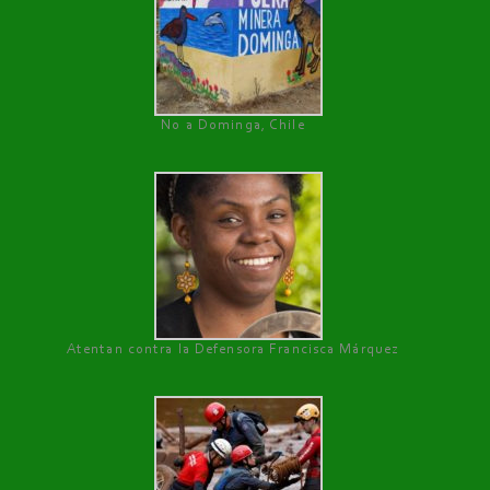
No a Dominga, Chile
Atentan contra la Defensora Francisca Márquez