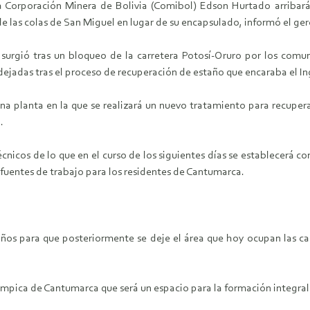
a Corporación Minera de Bolivia (Comibol) Edson Hurtado arribará 
e las colas de San Miguel en lugar de su encapsulado, informó el gere
surgió tras un bloqueo de la carretera Potosí-Oruro por los comu
dejadas tras el proceso de recuperación de estaño que encaraba el In
una planta en la que se realizará un nuevo tratamiento para recupera
.
écnicos de lo que en el curso de los siguientes días se establecerá
y fuentes de trabajo para los residentes de Cantumarca.
o años para que posteriormente se deje el área que hoy ocupan las 
ímpica de Cantumarca que será un espacio para la formación integral d