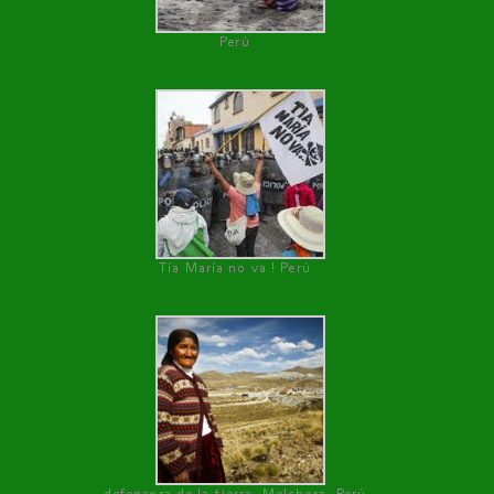
Perú
Tía María no va ! Perú