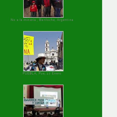
No a la minería , Bariloche, Argentina
PUEBLA, Pue, 27 Enero