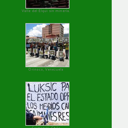
Valle del Elqui sin minería.
Orinoco, Venezuela