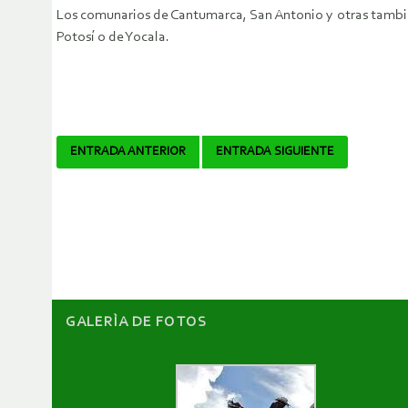
Los comunarios de Cantumarca, San Antonio y otras también
Potosí o de Yocala.
Navegador
ENTRADA ANTERIOR
ENTRADA SIGUIENTE
de
artículos
GALERÌA DE FOTOS