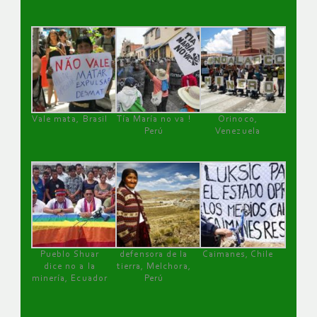
Vale mata, Brasil
Tía María no va !
Orinoco,
Perú
Venezuela
Pueblo Shuar
defensora de la
Caimanes, Chile
dice no a la
tierra, Melchora,
minería, Ecuador
Perú