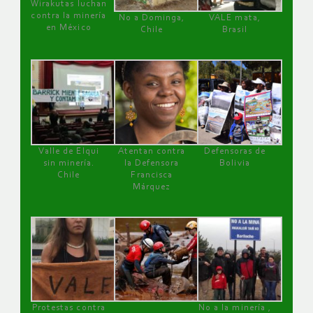
Wirakutas luchan
contra la minería
No a Dominga,
VALE mata,
en México
Chile
Brasil
Valle de Elqui
Atentan contra
Defensoras de
sin minería.
la Defensora
Bolivia
Chile
Francisca
Márquez
Protestas contra
No a la minería ,