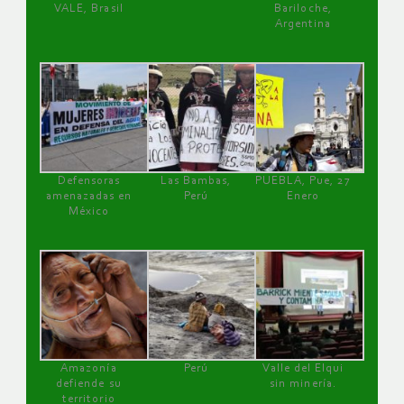
VALE, Brasil
Bariloche,
Argentina
Defensoras
Las Bambas,
PUEBLA, Pue, 27
amenazadas en
Perú
Enero
México
Amazonía
Perú
Valle del Elqui
defiende su
sin minería.
territorio