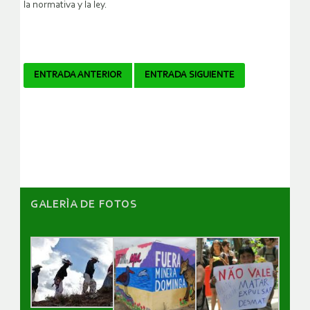
la normativa y la ley.
Navegador
ENTRADA ANTERIOR
ENTRADA SIGUIENTE
de
artículos
GALERÌA DE FOTOS