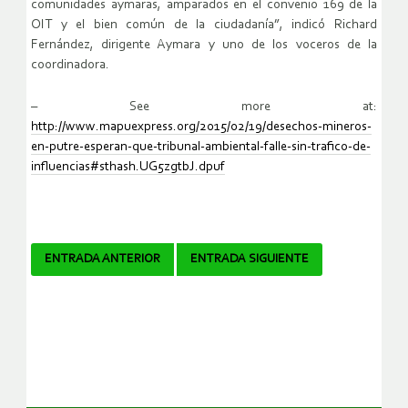
comunidades aymaras, amparados en el convenio 169 de la
OIT y el bien común de la ciudadanía”, indicó Richard
Fernández, dirigente Aymara y uno de los voceros de la
coordinadora.
– See more at:
http://www.mapuexpress.org/2015/02/19/desechos-mineros-
en-putre-esperan-que-tribunal-ambiental-falle-sin-trafico-de-
influencias#sthash.UG5zgtbJ.dpuf
Navegador
ENTRADA ANTERIOR
ENTRADA SIGUIENTE
de
artículos