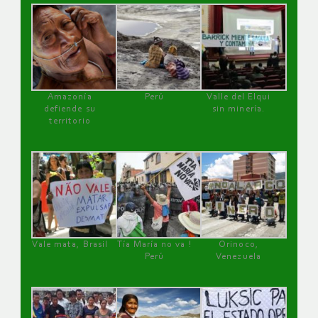
Amazonía
Perú
Valle del Elqui
defiende su
sin minería.
territorio
Vale mata, Brasil
Tía María no va !
Orinoco,
Perú
Venezuela