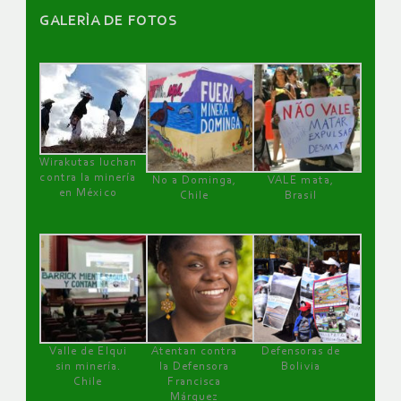
GALERÌA DE FOTOS
Wirakutas luchan
contra la minería
No a Dominga,
VALE mata,
en México
Chile
Brasil
Valle de Elqui
Atentan contra
Defensoras de
sin minería.
la Defensora
Bolivia
Chile
Francisca
Márquez