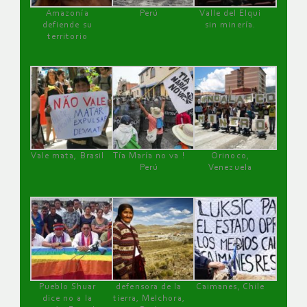
Amazonía
Perú
Valle del Elqui
defiende su
sin minería.
territorio
Vale mata, Brasil
Tía María no va !
Orinoco,
Perú
Venezuela
Pueblo Shuar
defensora de la
Caimanes, Chile
dice no a la
tierra, Melchora,