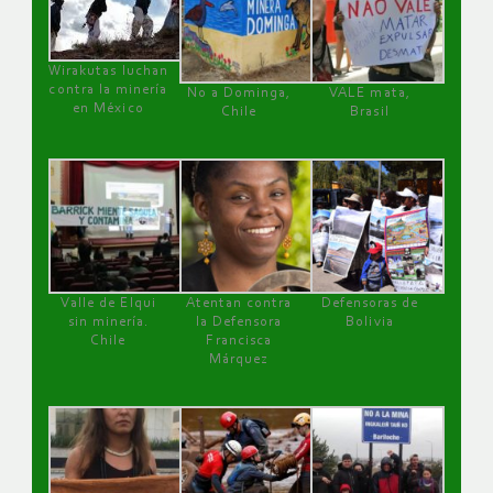
Wirakutas luchan
contra la minería
No a Dominga,
VALE mata,
en México
Chile
Brasil
Valle de Elqui
Atentan contra
Defensoras de
sin minería.
la Defensora
Bolivia
Chile
Francisca
Márquez