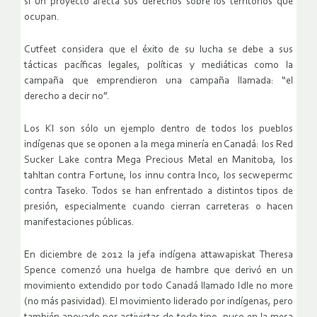
si un proyecto afecta sus derechos sobre los territorios que
ocupan.
Cutfeet considera que el éxito de su lucha se debe a sus
tácticas pacíficas legales, políticas y mediáticas como la
campaña que emprendieron una campaña llamada: “el
derecho a decir no”.
Los KI son sólo un ejemplo dentro de todos los pueblos
indígenas que se oponen a la mega minería en Canadá: los Red
Sucker Lake contra Mega Precious Metal en Manitoba, los
tahltan contra Fortune, los innu contra Inco, los secwepermc
contra Taseko. Todos se han enfrentado a distintos tipos de
presión, especialmente cuando cierran carreteras o hacen
manifestaciones públicas.
En diciembre de 2012 la jefa indígena attawapiskat Theresa
Spence comenzó una huelga de hambre que derivó en un
movimiento extendido por todo Canadá llamado Idle no more
(no más pasividad). El movimiento liderado por indígenas, pero