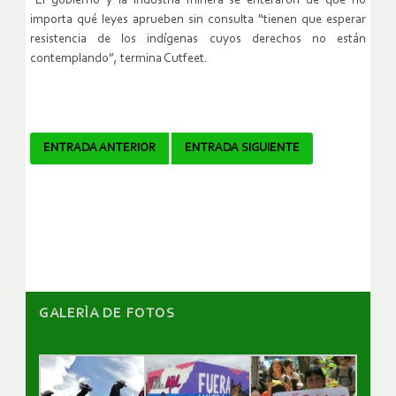
“El gobierno y la industria minera se enteraron de que no
importa qué leyes aprueben sin consulta “tienen que esperar
resistencia de los indígenas cuyos derechos no están
contemplando”, termina Cutfeet.
Navegador
ENTRADA ANTERIOR
ENTRADA SIGUIENTE
de
artículos
GALERÌA DE FOTOS