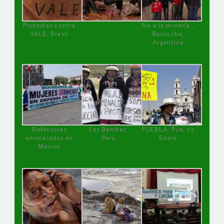
Protestas contra
No a la minería ,
VALE, Brasil
Bariloche,
Argentina
Defensoras
Las Bambas,
PUEBLA, Pue, 27
amenazadas en
Perú
Enero
México