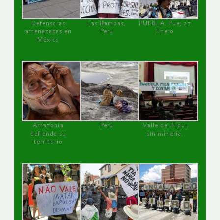
Defensoras
Las Bambas,
PUEBLA, Pue, 27
amenazadas en
Perú
Enero
México
Amazonía
Perú
Valle del Elqui
defiende su
sin minería.
territorio