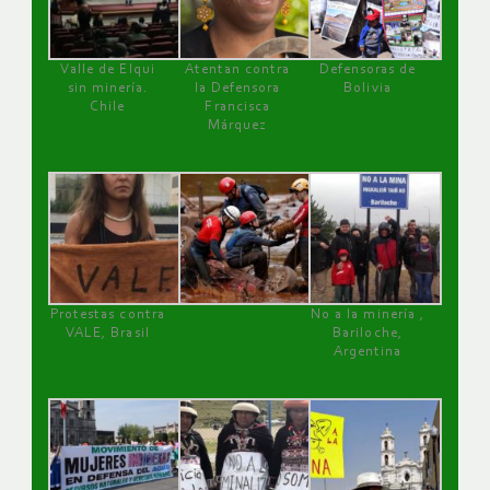
Valle de Elqui
Atentan contra
Defensoras de
sin minería.
la Defensora
Bolivia
Chile
Francisca
Márquez
Protestas contra
No a la minería ,
VALE, Brasil
Bariloche,
Argentina