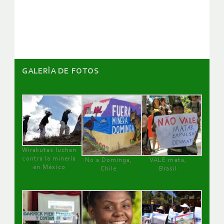
de
artículos
GALERÌA DE FOTOS
Wirakutas luchan
contra la minería
No a Dominga,
VALE mata,
en México
Chile
Brasil