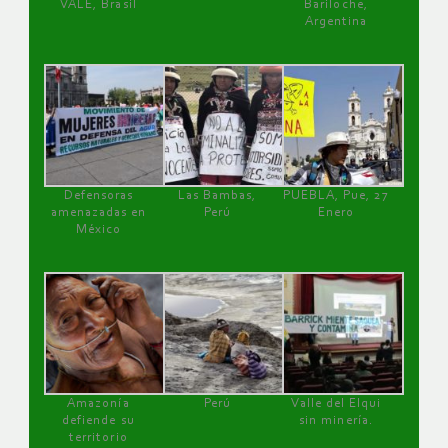
VALE, Brasil
Bariloche,
Argentina
Defensoras
Las Bambas,
PUEBLA, Pue, 27
amenazadas en
Perú
Enero
México
Amazonía
Perú
Valle del Elqui
defiende su
sin minería.
territorio