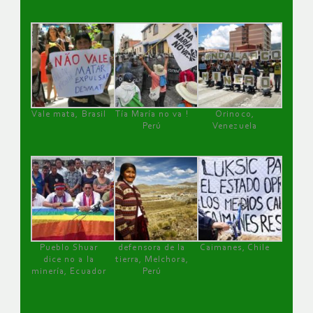
Vale mata, Brasil
Tía María no va !
Orinoco,
Perú
Venezuela
Pueblo Shuar
defensora de la
Caimanes, Chile
dice no a la
tierra, Melchora,
minería, Ecuador
Perú