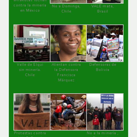
Wirakutas luchan
contra la minería
No a Dominga,
VALE mata,
en México
Chile
Brasil
Valle de Elqui
Atentan contra
Defensoras de
sin minería.
la Defensora
Bolivia
Chile
Francisca
Márquez
Protestas contra
No a la minería ,