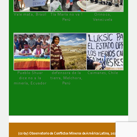
Vale mata, Brasil
Tía María no va !
Orinoco,
Perú
Venezuela
Pueblo Shuar
defensora de la
Caimanes, Chile
dice no a la
tierra, Melchora,
minería, Ecuador
Perú
(cc-by) Observatorio de Conflictos Mineros de América Latina, 2026