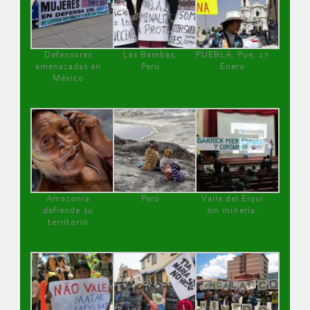
Defensoras
Las Bambas,
PUEBLA, Pue, 27
amenazadas en
Perú
Enero
México
Amazonía
Perú
Valle del Elqui
defiende su
sin minería.
territorio