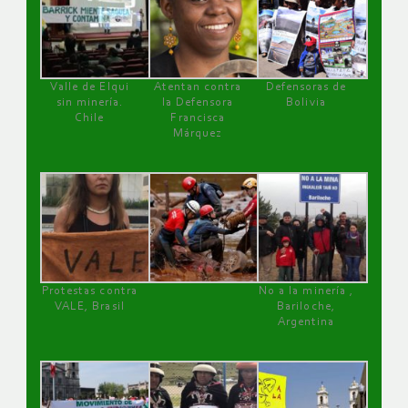
Valle de Elqui
Atentan contra
Defensoras de
sin minería.
la Defensora
Bolivia
Chile
Francisca
Márquez
Protestas contra
No a la minería ,
VALE, Brasil
Bariloche,
Argentina