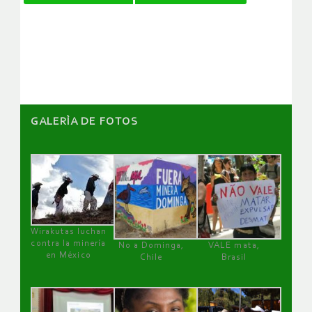
de
artículos
GALERÌA DE FOTOS
Wirakutas luchan
contra la minería
No a Dominga,
VALE mata,
en México
Chile
Brasil