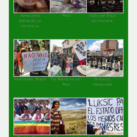
Amazonía
Perú
Valle del Elqui
defiende su
sin minería.
territorio
Vale mata, Brasil
Tía María no va !
Orinoco,
Perú
Venezuela