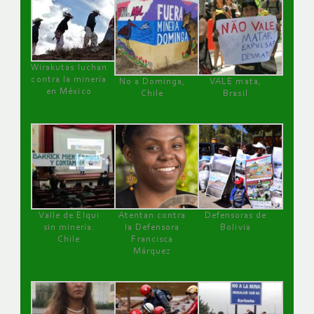
Wirakutas luchan
contra la minería
No a Dominga,
VALE mata,
en México
Chile
Brasil
Valle de Elqui
Atentan contra
Defensoras de
sin minería.
la Defensora
Bolivia
Chile
Francisca
Márquez