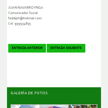
JUAN NAVARRO YNGA
Comunicador Social
feddiph@hotmail.com
Cel. 995934855
Navegador
ENTRADA ANTERIOR
ENTRADA SIGUIENTE
de
artículos
GALERÌA DE FOTOS