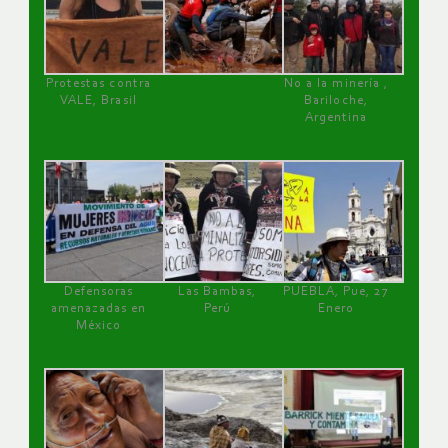
Protestas contra
No a la minería ,
VALE, Brasil
Bariloche,
Argentina
Defensoras
Las Bambas,
PUEBLA, Pue, 27
amenazadas en
Perú
Enero
México