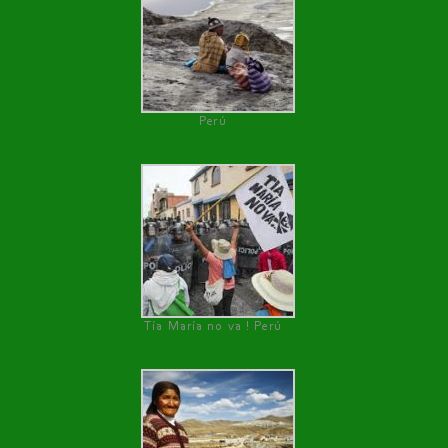
Perú
Tía María no va ! Perú