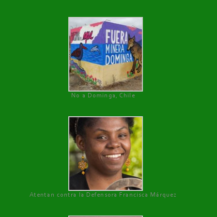
No a Dominga, Chile
Atentan contra la Defensora Francisca Márquez