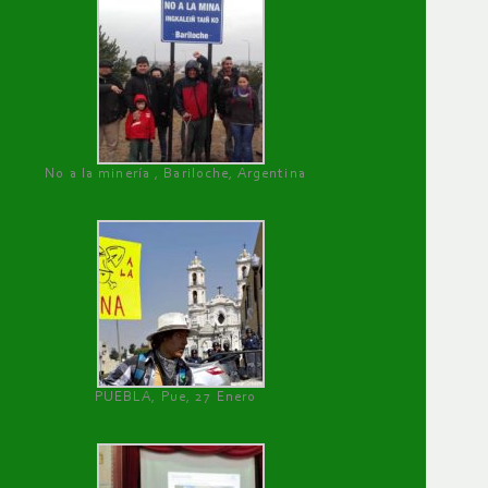
No a la minería , Bariloche, Argentina
PUEBLA, Pue, 27 Enero