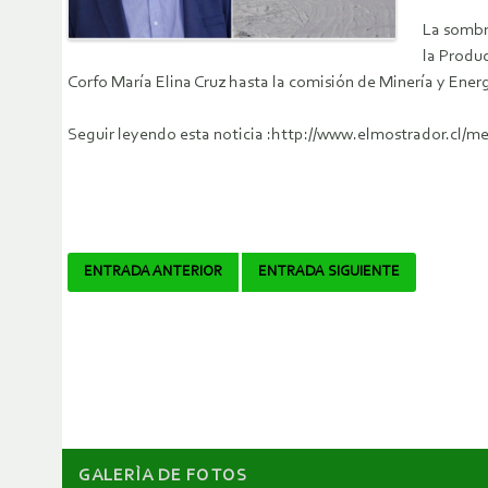
La sombr
la Produc
Corfo María Elina Cruz hasta la comisión de Minería y Ene
Seguir leyendo esta noticia :http://www.elmostrador.cl/m
Navegador
ENTRADA ANTERIOR
ENTRADA SIGUIENTE
de
artículos
GALERÌA DE FOTOS