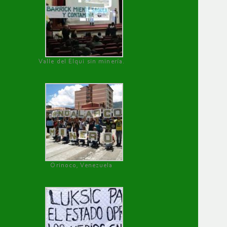
Valle del Elqui sin minería.
Orinoco, Venezuela