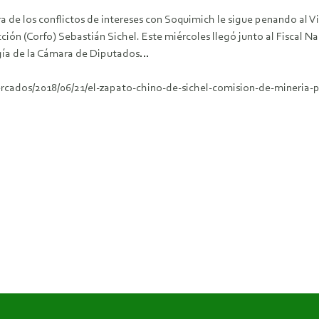
a de los conflictos de intereses con Soquimich le sigue penando al 
ción (Corfo) Sebastián Sichel. Este miércoles llegó junto al Fiscal Nac
rgía de la Cámara de Diputados…
ercados/2018/06/21/el-zapato-chino-de-sichel-comision-de-mineria-