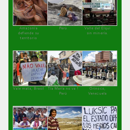
Amazonía
Perú
Valle del Elqui
defiende su
sin minería.
territorio
Vale mata, Brasil
Tía María no va !
Orinoco,
Perú
Venezuela