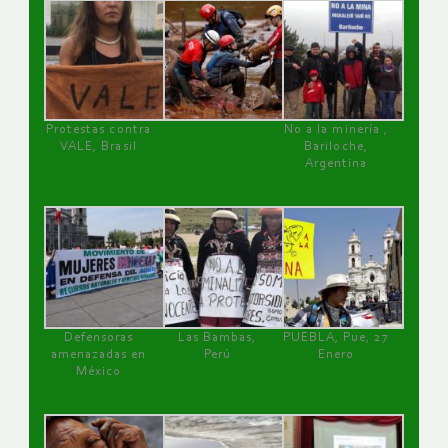
Protestas contra
No a la minería ,
VALE, Brasil
Bariloche,
Argentina
Defensoras
Las Bambas,
PUEBLA, Pue, 27
amenazadas en
Perú
Enero
México