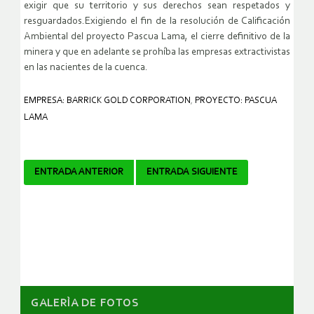
exigir que su territorio y sus derechos sean respetados y
resguardados.Exigiendo el fin de la resolución de Calificación
Ambiental del proyecto Pascua Lama, el cierre definitivo de la
minera y que en adelante se prohíba las empresas extractivistas
en las nacientes de la cuenca.
EMPRESA: BARRICK GOLD CORPORATION
,
PROYECTO: PASCUA
LAMA
Navegador
ENTRADA ANTERIOR
ENTRADA SIGUIENTE
de
artículos
GALERÌA DE FOTOS