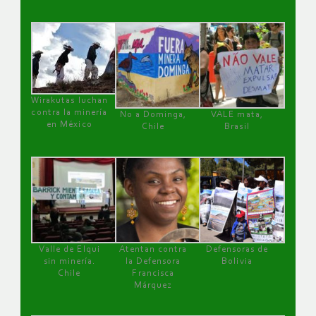
Wirakutas luchan
contra la minería
No a Dominga,
VALE mata,
en México
Chile
Brasil
Valle de Elqui
Atentan contra
Defensoras de
sin minería.
la Defensora
Bolivia
Chile
Francisca
Márquez