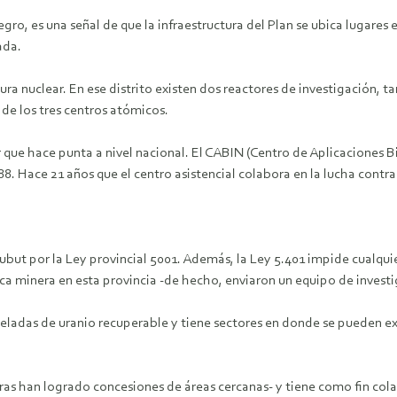
egro, es una señal de que la infraestructura del Plan se ubica lugares
ada.
ra nuclear. En ese distrito existen dos reactores de investigación,
de los tres centros atómicos.
que hace punta a nivel nacional. El CABIN (Centro de Aplicaciones B
. Hace 21 años que el centro asistencial colabora en la lucha contra 
ubut por la Ley provincial 5001. Además, la Ley 5.401 impide cualquie
ica minera en esta provincia -de hecho, enviaron un equipo de investi
ladas de uranio recuperable y tiene sectores en donde se pueden ex
s han logrado concesiones de áreas cercanas- y tiene como fin colab