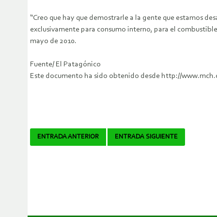
“Creo que hay que demostrarle a la gente que estamos desa
exclusivamente para consumo interno, para el combustible qu
mayo de 2010.
Fuente/ El Patagónico
Este documento ha sido obtenido desde http://www.mch.c
Navegador
ENTRADA ANTERIOR
ENTRADA SIGUIENTE
de
artículos