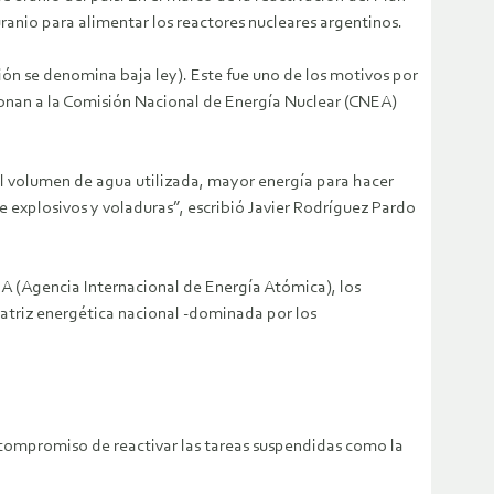
uranio para alimentar los reactores nucleares argentinos.
ón se denomina baja ley). Este fue uno de los motivos por
entonan a la Comisión Nacional de Energía Nuclear (CNEA)
el volumen de agua utilizada, mayor energía para hacer
de explosivos y voladuras”, escribió Javier Rodríguez Pardo
IEA (Agencia Internacional de Energía Atómica), los
matriz energética nacional -dominada por los
 compromiso de reactivar las tareas suspendidas como la