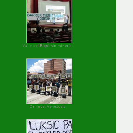
Valle del Elqui sin minería.
Orinoco, Venezuela