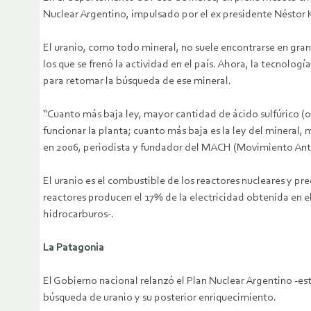
Nuclear Argentino, impulsado por el ex presidente Néstor Ki
El uranio, como todo mineral, no suele encontrarse en gra
los que se frenó la actividad en el país. Ahora, la tecnolo
para retomar la búsqueda de ese mineral.
“Cuanto más baja ley, mayor cantidad de ácido sulfúrico (o
funcionar la planta; cuanto más baja es la ley del mineral,
en 2006, periodista y fundador del MACH (Movimiento Anti
El uranio es el combustible de los reactores nucleares y pr
reactores producen el 17% de la electricidad obtenida en e
hidrocarburos-.
La Patagonia
El Gobierno nacional relanzó el Plan Nuclear Argentino -e
búsqueda de uranio y su posterior enriquecimiento.