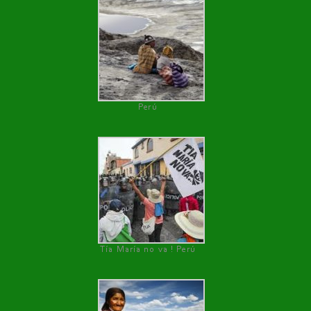
Perú
Tía María no va ! Perú