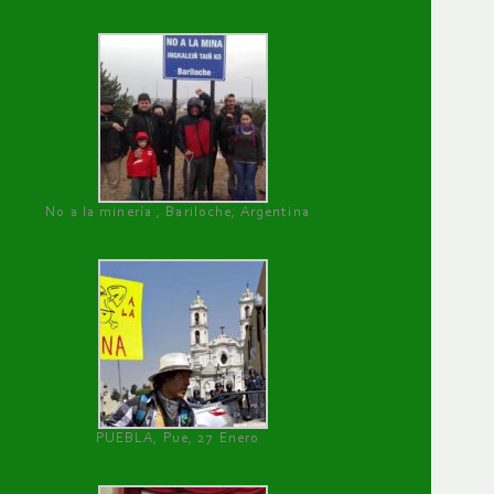
No a la minería , Bariloche, Argentina
PUEBLA, Pue, 27 Enero