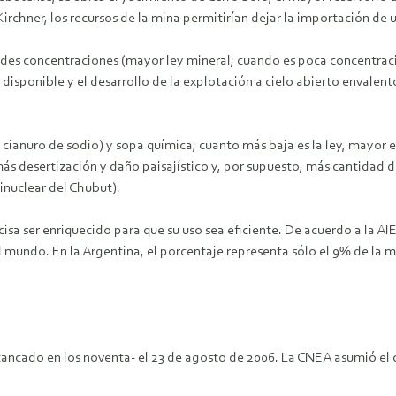
rchner, los recursos de la mina permitirían dejar la importación de 
ndes concentraciones (mayor ley mineral; cuando es poca concentraci
gía disponible y el desarrollo de la explotación a cielo abierto enval
 cianuro de sodio) y sopa química; cuanto más baja es la ley, mayor 
 más desertización y daño paisajístico y, por supuesto, más cantidad 
nuclear del Chubut).
ecisa ser enriquecido para que su uso sea eficiente. De acuerdo a la A
l mundo. En la Argentina, el porcentaje representa sólo el 9% de la 
stancado en los noventa- el 23 de agosto de 2006. La CNEA asumió el