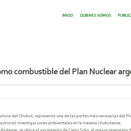
SALTAR AL CONTENIDO.
INICIO
QUIENES SOMOS
PUBLI
omo combustible del Plan Nuclear arg
vincia del Chubut, representa una de las partes más necesarias del Pl
a autorizó investigaciones ambientales en la meseta chubutense.
utense, se ubica el yacimiento de Cerro Solo, el mayor reservorio de