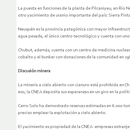
La puesta en funciones de la planta de Pilcaniyeu, en Río N
otro yacimiento de uranio importante del país: Sierra Pint
Neuquén es la provincia patagónica con mayor infraestructu
agua pesada, el único centro tecnológico y cuenta con uno 
Chubut, además, cuenta con un centro de medicina nuclear 
cobalto y el bunker con donaciones de la comunidad en 1988
Discusión minera
La minería a cielo abierto con cianuro está prohibida en Ch
eso, la CNEA deposita sus esperanzas en un giro en la polít
Cerro Solo ha demostrado reservas estimadas en 6.000 tone
preciso emplear la explotación a cielo abierto.
El yacimiento es propiedad de la CNEA -empresas extranjera