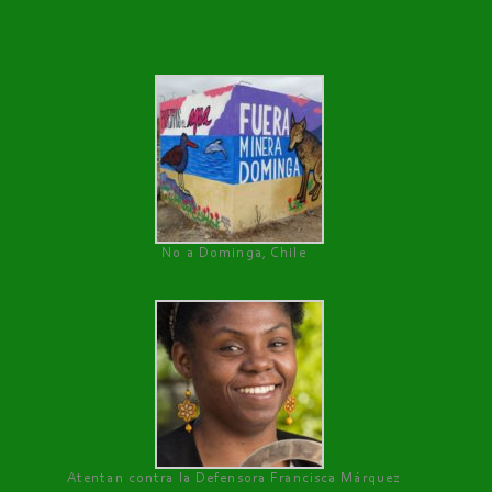
No a Dominga, Chile
Atentan contra la Defensora Francisca Márquez