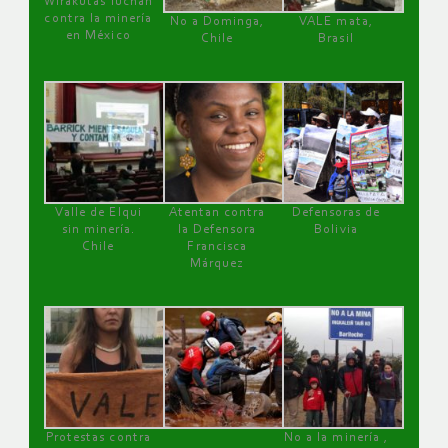
Wirakutas luchan
contra la minería
No a Dominga,
VALE mata,
en México
Chile
Brasil
Valle de Elqui
Atentan contra
Defensoras de
sin minería.
la Defensora
Bolivia
Chile
Francisca
Márquez
Protestas contra
No a la minería ,