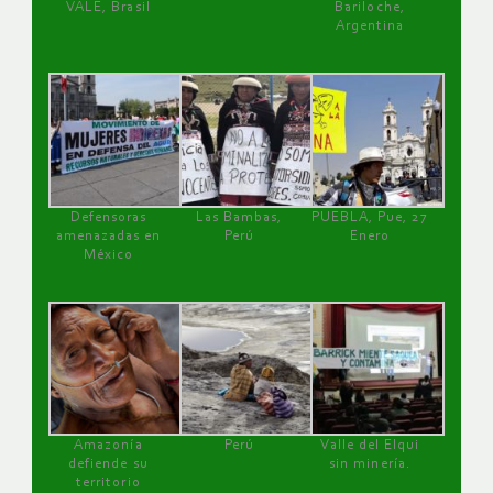
VALE, Brasil
Bariloche,
Argentina
Defensoras
Las Bambas,
PUEBLA, Pue, 27
amenazadas en
Perú
Enero
México
Amazonía
Perú
Valle del Elqui
defiende su
sin minería.
territorio