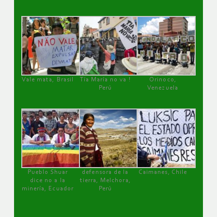
Vale mata, Brasil
Tía María no va !
Orinoco,
Perú
Venezuela
Pueblo Shuar
defensora de la
Caimanes, Chile
dice no a la
tierra, Melchora,
minería, Ecuador
Perú