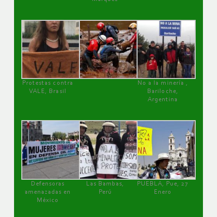
Protestas contra
No a la minería ,
VALE, Brasil
Bariloche,
Argentina
Defensoras
Las Bambas,
PUEBLA, Pue, 27
amenazadas en
Perú
Enero
México