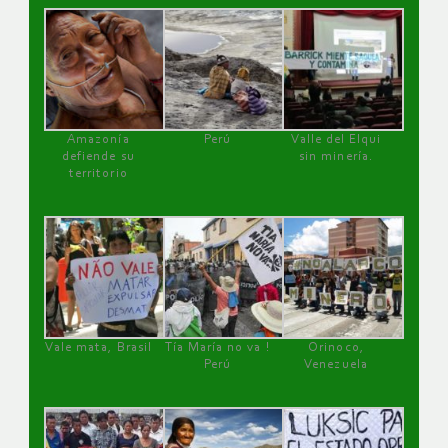
Amazonía
Perú
Valle del Elqui
defiende su
sin minería.
territorio
Vale mata, Brasil
Tía María no va !
Orinoco,
Perú
Venezuela