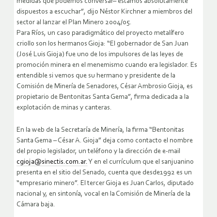
medidas que podemos conversar– estamos absolutamente
dispuestos a escuchar”, dijo Néstor Kirchner a miembros del
sector al lanzar el Plan Minero 2004/05.
Para Ríos, un caso paradigmático del proyecto metalífero
criollo son los hermanos Gioja: “El gobernador de San Juan
(José Luis Gioja) fue uno de los impulsores de las leyes de
promoción minera en el menemismo cuando era legislador. Es
entendible si vemos que su hermano y presidente de la
Comisión de Minería de Senadores, César Ambrosio Gioja, es
propietario de Bentonitas Santa Gema”, firma dedicada a la
explotación de minas y canteras.
En la web de la Secretaría de Minería, la firma “Bentonitas
Santa Gema – César A. Gioja” deja como contacto el nombre
del propio legislador, un teléfono y la dirección de e-mail
cgioja@sinectis.com.ar.
Y en el currículum que el sanjuanino
presenta en el sitio del Senado, cuenta que desde1992 es un
“empresario minero”. El tercer Gioja es Juan Carlos, diputado
nacional y, en sintonía, vocal en la Comisión de Minería de la
Cámara baja.