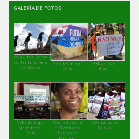
GALERÌA DE FOTOS
Wirakutas luchan
contra la minería
No a Dominga,
VALE mata,
en México
Chile
Brasil
Valle de Elqui
Atentan contra
Defensoras de
sin minería.
la Defensora
Bolivia
Chile
Francisca
Márquez