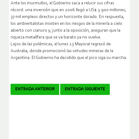
Ante los murmullos, el Gobierno saca a relucir sus cifras
récord: una inversión que en 2006 llegó a US$ 3.900 millones,
37 mil empleos directos y un horizonte dorado. En respuesta,
los ambientalistas insisten en los riesgos de la minería a cielo
abierto con cianuro y, junto a la oposición, aseguran que la
riqueza metalífera que se va barato ya no vuelve.
Lejos de las polémicas, el lunes 23 Mayoral regresó de
Australia, donde promocionó las virtudes mineras de la
Argentina. El Gobierno ha decidido que el pico siga su marcha.
Navegador
ENTRADA ANTERIOR
ENTRADA SIGUIENTE
de
artículos