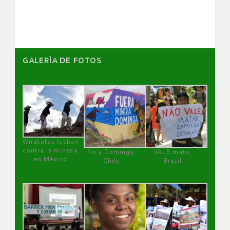
artículos
GALERÌA DE FOTOS
Wirakutas luchan
contra la minería
No a Dominga,
VALE mata,
en México
Chile
Brasil