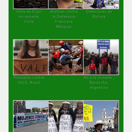
Valle de Elqui
Atentan contra
Defensoras de
sin minería.
la Defensora
Bolivia
Chile
Francisca
Márquez
Protestas contra
No a la minería ,
VALE, Brasil
Bariloche,
Argentina