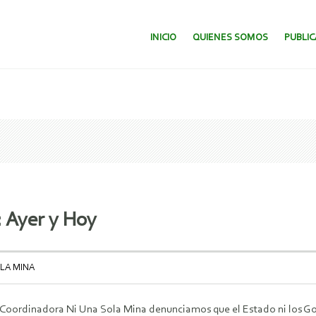
SALTAR AL CONTENIDO.
INICIO
QUIENES SOMOS
PUBLI
: Ayer y Hoy
LA MINA
Coordinadora Ni Una Sola Mina denunciamos que el Estado ni los Gobi