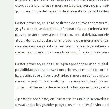
otorgada a la empresa minera en Crucitas, pero no prohibi
34.801 en contra del ministro de ambiente Roberto Dobles 
Posteriormente, en 2010, se firman dos nuevos decretos rela
35.982, donde se declaraba la “moratoria de la minería met
proyectos anteriores a este decreto, lo cual dejaba, por eje
36019, donde se declara la “moratoria de minería metálica 
concesiones que ya estaban en funcionamiento, a sabienda
decretos solo se aplican para la extracción de oro y no pa
Posteriormente, en 2011, se logra aprobar por unanimidad en
posibilidades para nuevas concesiones de minería de oro a c
lixiviación, se prohíbe la actividad minera en zonas protegi
minera. A pesar de esta reforma, la minería subterránea no
forma, mantiene los derechos sobre las concesiones ya exi
A pesar de todo esto, en Crucitas se da una nueva reactivac
destacar que los grandes proyectos mineros están vinculados