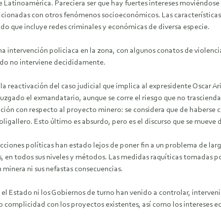
de Latinoamérica. Pareciera ser que hay fuertes intereses moviéndose 
lacionadas con otros fenómenos socioeconómicos. Las características
ado que incluye redes criminales y económicas de diversa especie.
 una intervención policiaca en la zona, con algunos conatos de viole
tado no interviene decididamente.
a reactivación del caso judicial que implica al expresidente Oscar Ar
 juzgado el exmandatario, aunque se corre el riesgo que no trascien
ación con respecto al proyecto minero: se considera que de haberse co
ligallero. Esto último es absurdo, pero es el discurso que se mueve
 acciones políticas han estado lejos de poner fin a un problema de la
s, en todos sus niveles y métodos. Las medidas raquíticas tomadas po
n minera ni sus nefastas consecuencias.
 Estado ni los Gobiernos de turno han venido a controlar, interveni
do complicidad con los proyectos existentes, así como los intereses e