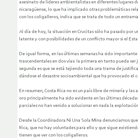
asesinato de líderes ambientalistas en diferentes lugares 
nicaragüense, lo que ha implicado otras problemáticas re
con los coligalleros, indica que se trata de todo un entram
Al día de hoy, la situación en Crucitas sólo ha pasado por
latente y con posibilidades de un conflicto mayor si el Es
De igual forma, en las últimas semanas ha sido importante l
trascendentales en dos vías: la primera en tanto pueda ser
segunda es que se está tejiendo toda una trama de justific
dándose el desastre socioambiental que ha provocado el co
En resumen, Costa Rica no es un país libre de minería y las
oro principalmente ha sido evidente en las últimas década
parciales no han venido a solucionar en nada la explotació
Desde la Coordinadora Ni Una Sola Mina denunciamos que el
Rica, que no hay voluntades para ello y que sigue existien
tienen que ver con los coligalleros.