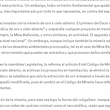
ó esta práctica. Sin embargo, hubo un hecho fundamental que quizás 
y, más importante aún por todo lo que representa, en contra del exp
cionados con la minería de oro a cielo abierto. El primero de Óscar A
álica de oro a cielo abierto” y suspendía cualquier proyecto en tram
mplo, la Mina Bellavista, y otros similares, en actividad. El segundo 
a nivel nacional”. Sin embargo, aunque incluye también la minería s
s de los desastres ambientales provocados, tal es el caso de Mina 
ra otros metales que pueden ser extraídos y que provocan daños simila
 la Asamblea Legislativa, la reforma al artículo 8 del Código de Min
ielo abierto, se archivan los proyectos en tramitación, se eliminó la
das y se establece que solo la extracción de oro artesanal a través d
 quedó modificada, pues el cambio en el Código de Minería hace refer
stentes.
ión de la minería, pero esta vez bajo la forma del coligallero. Aunq
 con redes de carácter criminal como el narcotráfico, razón que expl