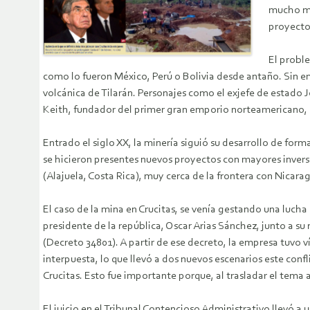
mucho me
proyectos
El probl
como lo fueron México, Perú o Bolivia desde antaño. Sin em
volcánica de Tilarán. Personajes como el exjefe de estado J
Keith, fundador del primer gran emporio norteamericano, 
Entrado el siglo XX, la minería siguió su desarrollo de for
se hicieron presentes nuevos proyectos con mayores inversio
(Alajuela, Costa Rica), muy cerca de la frontera con Nicara
El caso de la mina en Crucitas, se venía gestando una luch
presidente de la república, Oscar Arias Sánchez, junto a s
(Decreto 34801). A partir de ese decreto, la empresa tuvo v
interpuesta, lo que llevó a dos nuevos escenarios este conf
Crucitas. Esto fue importante porque, al trasladar el tema 
El juicio en el Tribunal Contencioso Administrativo llevó a u