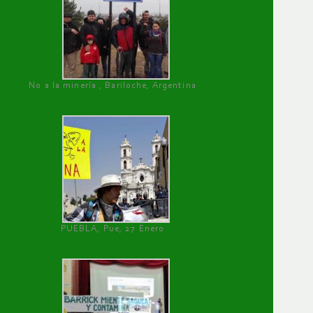
No a la minería , Bariloche, Argentina
PUEBLA, Pue, 27 Enero