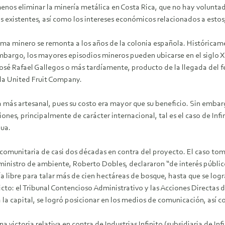
nos eliminar la minería metálica en Costa Rica, que no hay voluntade
 existentes, así como los intereses económicos relacionados a estos, 
ema minero se remonta a los años de la colonia española. Históricame
bargo, los mayores episodios mineros pueden ubicarse en el siglo XI
osé Rafael Gallegos o más tardíamente, producto de la llegada del fer
la United Fruit Company.
ma más artesanal, pues su costo era mayor que su beneficio. Sin emba
nes, principalmente de carácter internacional, tal es el caso de Infi
gua.
a comunitaria de casi dos décadas en contra del proyecto. El caso t
u ministro de ambiente, Roberto Dobles, declararon “de interés públi
ía libre para talar más de cien hectáreas de bosque, hasta que se log
licto: el Tribunal Contencioso Administrativo y las Acciones Directas
a la capital, se logró posicionar en los medios de comunicación, así 
na victoria relativa en contra de Industrias Infinito (subsidiaria de In