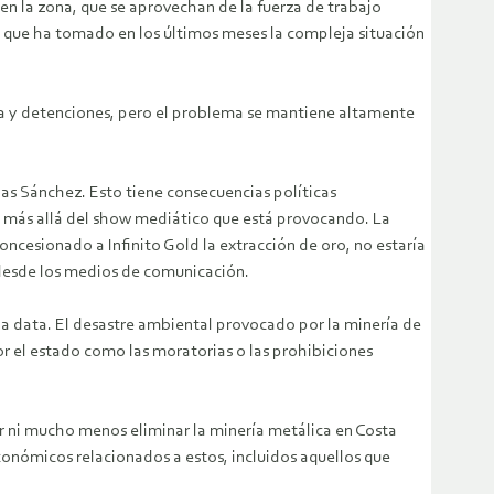
en la zona, que se aprovechan de la fuerza de trabajo
 que ha tomado en los últimos meses la compleja situación
ncia y detenciones, pero el problema se mantiene altamente
ias Sánchez. Esto tiene consecuencias políticas
da más allá del show mediático que está provocando. La
ncesionado a Infinito Gold la extracción de oro, no estaría
 desde los medios de comunicación.
rga data. El desastre ambiental provocado por la minería de
r el estado como las moratorias o las prohibiciones
r ni mucho menos eliminar la minería metálica en Costa
conómicos relacionados a estos, incluidos aquellos que