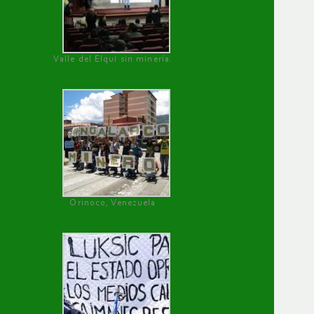
Valle del Elqui sin minería.
Orinoco, Venezuela