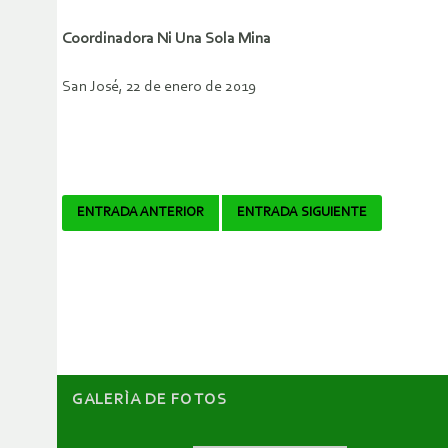
Coordinadora Ni Una Sola Mina
San José, 22 de enero de 2019
Navegador
ENTRADA ANTERIOR
ENTRADA SIGUIENTE
de
artículos
GALERÌA DE FOTOS