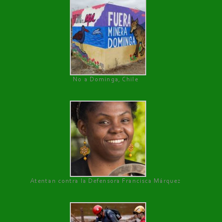
No a Dominga, Chile
Atentan contra la Defensora Francisca Márquez