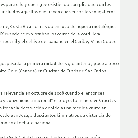
s para ello y que sigue existiendo complicidad con los
incluidos aquellos que tienen que ver con los coligalleros.
nte, Costa Rica no ha sido un foco de riqueza metalúrgica
X cuando se explotaban los cerros de la cordillera
rocarril y el cultivo del banano en el Caribe, Minor Cooper
rgo, pasada la primera mitad del siglo anterior, poco a poco
nito Gold (Canadá) en Crucitas de Cutris de San Carlos
oma relevancia en octubre de 2008 cuando el entonces
co y conveniencia nacional” el proyecto minero en Crucitas
ra frenar la destrucción debido a una medida cautelar
 desde San José, a doscientos kilómetros de distancia de
como en el debate nacional.
finito Gold). Relativa en el tanto anuló la concesión