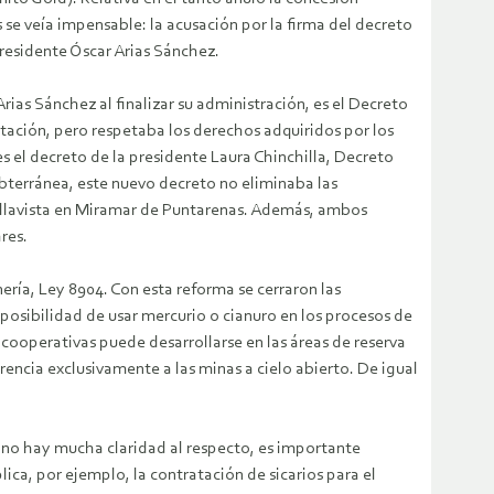
se veía impensable: la acusación por la firma del decreto
residente Óscar Arias Sánchez.
rias Sánchez al finalizar su administración, es el Decreto
itación, pero respetaba los derechos adquiridos por los
es el decreto de la presidente Laura Chinchilla, Decreto
ubterránea, este nuevo decreto no eliminaba las
Bellavista en Miramar de Puntarenas. Además, ambos
res.
ería, Ley 8904. Con esta reforma se cerraron las
 posibilidad de usar mercurio o cianuro en los procesos de
e cooperativas puede desarrollarse en las áreas de reserva
encia exclusivamente a las minas a cielo abierto. De igual
ue no hay mucha claridad al respecto, es importante
ica, por ejemplo, la contratación de sicarios para el