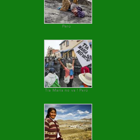
Perú
Tía María no va ! Perú