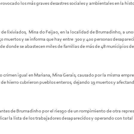
rovocado los más graves desastres sociales y ambientales en la histor
a de lixiviados, Mina do Feijao, en la localidad de Brumadinho, a un
50 muertos y se informa que hay entre 300 y 400 personas desapareci
 de donde se abastecen miles de familias de más de 48 municipios d
ro crimen igual en Mariana, Mina Gerais, causado por la misma empr
de hierro cubrieron pueblos enteros, dejando 19 muertos y afectand
ntes de Brumadinho por el riesgo de un rompimiento de otra represa
blicar la lista de los trabajadores desaparecidos y operando con tota