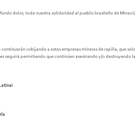
ndo dolor, toda nuestra solidaridad al pueblo brasileño de Minas Ge
continuarán cobijando a estas empresas mineras de rapiña, que solo
 les seguirá permitiendo que continúen asesinando y/o destruyendo 
tina!
ía