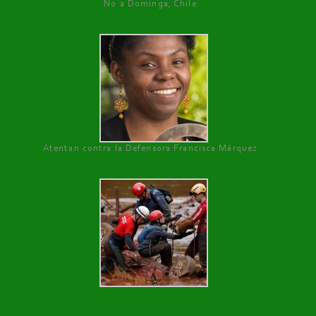
No a Dominga, Chile
Atentan contra la Defensora Francisca Márquez