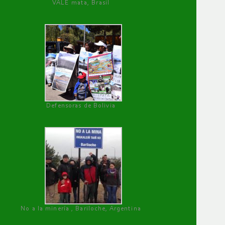
VALE mata, Brasil
Defensoras de Bolivia
No a la minería , Bariloche, Argentina