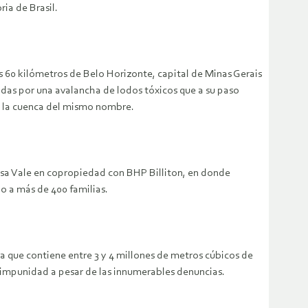
ia de Brasil.
os 60 kilómetros de Belo Horizonte, capital de Minas Gerais
das por una avalancha de lodos tóxicos que a su paso
e la cuenca del mismo nombre.
esa Vale en copropiedad con BHP Billiton, en donde
o a más de 400 familias.
 que contiene entre 3 y 4 millones de metros cúbicos de
l impunidad a pesar de las innumerables denuncias.