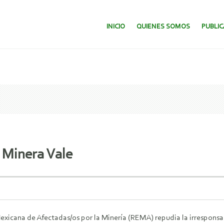
SALTAR AL CONTENIDO.
INICIO
QUIENES SOMOS
PUBLI
 Minera Vale
xicana de Afectadas/os por la Minería (REMA) repudia la irresponsab