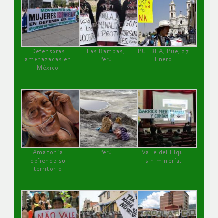
Defensoras
Las Bambas,
PUEBLA, Pue, 27
amenazadas en
Perú
Enero
México
Amazonía
Perú
Valle del Elqui
defiende su
sin minería.
territorio