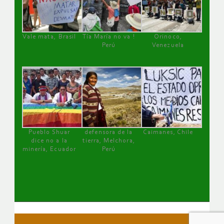
Vale mata, Brasil
Tía María no va !
Orinoco,
Perú
Venezuela
Pueblo Shuar
defensora de la
Caimanes, Chile
dice no a la
tierra, Melchora,
minería, Ecuador
Perú