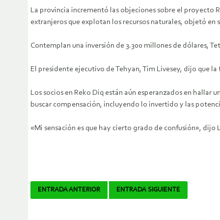
La provincia incrementó las objeciones sobre el proyecto 
extranjeros que explotan los recursos naturales, objetó en
Contemplan una inversión de 3.300 millones de dólares, Teth
El presidente ejecutivo de Tehyan, Tim Livesey, dijo que la
Los socios en Reko Diq están aún esperanzados en hallar una 
buscar compensación, incluyendo lo invertido y las potenc
«Mi sensación es que hay cierto grado de confusión», dijo 
Navegador
ENTRADA ANTERIOR
ENTRADA SIGUIENTE
de