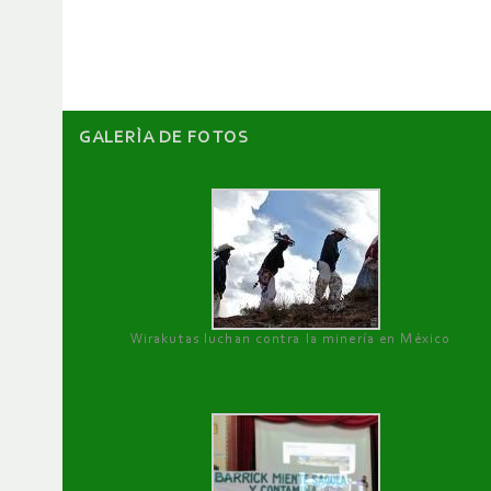
artículos
GALERÌA DE FOTOS
Wirakutas luchan contra la minería en México