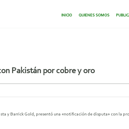
SALTAR AL CONTENIDO.
INICIO
QUIENES SOMOS
PUBLI
con Pakistán por cobre y oro
ta y Barrick Gold, presentó una «notificación de disputa» con la pr