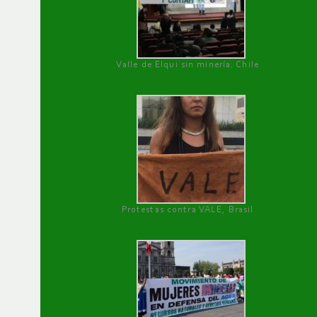
Valle de Elqui sin minería. Chile
Protestas contra VALE, Brasil