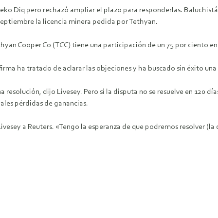
Reko Diq pero rechazó ampliar el plazo para responderlas. Baluchist
 septiembre la licencia minera pedida por Tethyan.
yan Cooper Co (TCC) tiene una participación de un 75 por ciento en e
 firma ha tratado de aclarar las objeciones y ha buscado sin éxito una
resolución, dijo Livesey. Pero si la disputa no se resuelve en 120 días
iales pérdidas de ganancias.
Livesey a Reuters. «Tengo la esperanza de que podremos resolver (la 