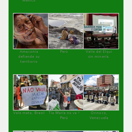
México
Amazonía
Perú
Valle del Elqui
defiende su
sin minería.
territorio
Vale mata, Brasil
Tía María no va !
Orinoco,
Perú
Venezuela