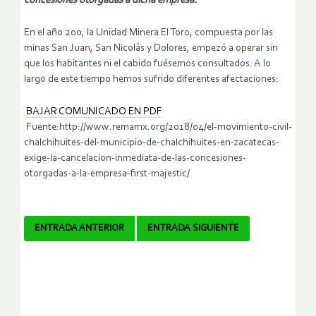
concesiones otorgadas a dicha empresa.
En el año 200, la Unidad Minera El Toro, compuesta por las
minas San Juan, San Nicolás y Dolores, empezó a operar sin
que los habitantes ni el cabido fuésemos consultados. A lo
largo de este tiempo hemos sufrido diferentes afectaciones:
BAJAR COMUNICADO EN PDF
Fuente:http://www.remamx.org/2018/04/el-movimiento-civil-
chalchihuites-del-municipio-de-chalchihuites-en-zacatecas-
exige-la-cancelacion-inmediata-de-las-concesiones-
otorgadas-a-la-empresa-first-majestic/
Navegador
ENTRADA ANTERIOR
ENTRADA SIGUIENTE
de
artículos