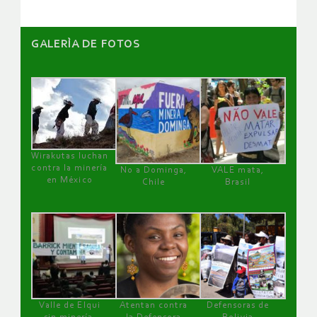
GALERÌA DE FOTOS
Wirakutas luchan
contra la minería
No a Dominga,
VALE mata,
en México
Chile
Brasil
Valle de Elqui
Atentan contra
Defensoras de