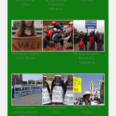
sin minería.
la Defensora
Bolivia
Chile
Francisca
Márquez
Protestas contra
No a la minería ,
VALE, Brasil
Bariloche,
Argentina
Defensoras
Las Bambas,
PUEBLA, Pue, 27
amenazadas en
Perú
Enero