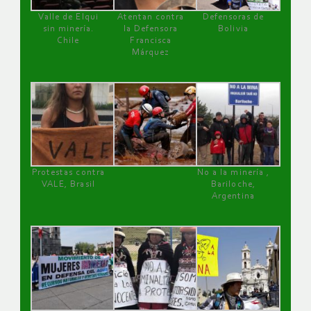
Valle de Elqui
Atentan contra
Defensoras de
sin minería.
la Defensora
Bolivia
Chile
Francisca
Márquez
Protestas contra
No a la minería ,
VALE, Brasil
Bariloche,
Argentina