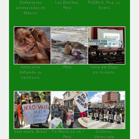
Defensoras
Las Bambas,
PUEBLA, Pue, 27
amenazadas en
Perú
Enero
México
Amazonía
Perú
Valle del Elqui
defiende su
sin minería.
territorio
Vale mata, Brasil
Tía María no va !
Orinoco,
Perú
Venezuela