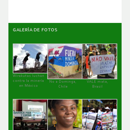
artículos
GALERÌA DE FOTOS
Wirakutas luchan
contra la minería
No a Dominga,
VALE mata,
en México
Chile
Brasil