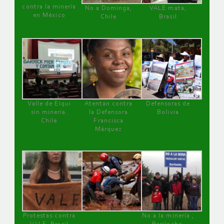
contra la minería
No a Dominga,
VALE mata,
en México
Chile
Brasil
Valle de Elqui
Atentan contra
Defensoras de
sin minería.
la Defensora
Bolivia
Chile
Francisca
Márquez
Protestas contra
No a la minería ,