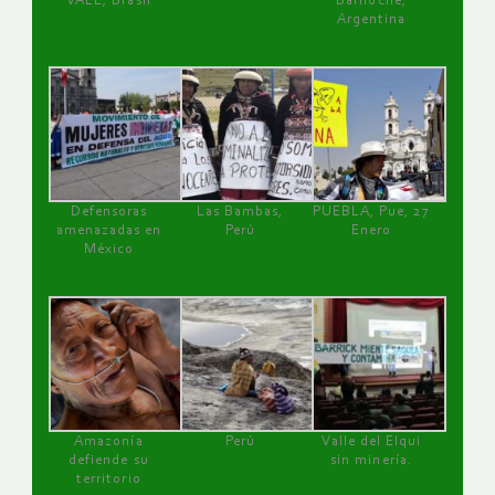
VALE, Brasil
Bariloche,
Argentina
Defensoras
Las Bambas,
PUEBLA, Pue, 27
amenazadas en
Perú
Enero
México
Amazonía
Perú
Valle del Elqui
defiende su
sin minería.
territorio