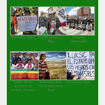
Vale mata, Brasil
Tía María no va !
Orinoco,
Perú
Venezuela
Pueblo Shuar
defensora de la
Caimanes, Chile
dice no a la
tierra, Melchora,
minería, Ecuador
Perú